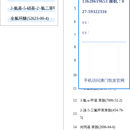
13628619653 座机：0
2-氨基-5-硝基-2'-氯二苯甲酮(2011-66-7)
5
2-溴-4-甲基 苯胺(583-68-6)
27-59322316
全氟环醚(52623-00-4)
1,2,3,4-四氢-1-萘胺(2217-40-
6
q q：
5)
q q：
7
3-四氟乙氧基苯胺(831-75-4)
8
4-叔丁基苯胺(769-92-6)
2-溴-4-三氟甲氧基苯胺
9
(175278-17-8)
4-二氟甲氧基苯胺(22236-10-
10
8)
手机访问澳门凯发官网
11
4-辛基苯胺(16245-79-7)
12
3-氯-n-甲基 苯胺(7006-52-2)
2-溴-5-三氟甲苯苯胺(454-79-
13
5)
14
对丙基 苯胺(2696-84-6)