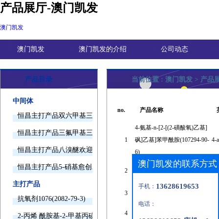
产品展厅-澳门凯发
澳门凯发
澳门凯发
澳门凯发的介绍
公司动态
产品目录
当前位置 :
澳门凯发
>
产品
中间体
no.
产品名称
恒昌主打产品双六甲基三胺欢迎询价
4-氨基-n-[2-[(2-磺酸氧)乙基]
恒昌主打产品三氟甲基三甲基硅烷欢迎询价
1
砜]乙基]苯甲酰胺(107294-90-
4-a
恒昌主打产品八溴醚欢迎询价
6)
澳门凯发的联系方式
1-氨基-2-萘酚-4-磺酸钠
恒昌主打产品5-硝基愈创木酚钠欢迎询价
2
(114394-36-4)
主打产品
13628619653
手机：
3
氨基磺酸锌(13770-90-6)
抗氧剂1076(2082-79-3)
电话：
4
二苯甲胺(91-00-9)
2-丙烯 酰胺基-2-甲基丙磺酸(15214-89-8)