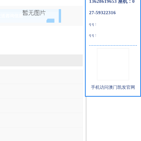
13628619653 座机：0
27-59322316
发送咨询信息
q q：
q q：
手机访问澳门凯发官网