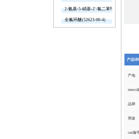
2-氨基-5-硝基-2'-氯二苯甲酮(2011-66-7
全氟环醚(52623-00-4)
产品详
产地
einec
品牌
用途
cas编