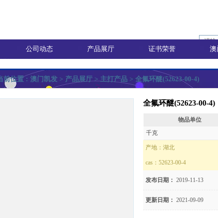
公司动态
产品展厅
证书荣誉
澳
当前位置 :
澳门凯发
> 产品展厅 >
主打产品
> 全氟环醚(52623-00-4)
全氟环醚(52623-00-4)
物品单位
询价
千克
产地：
湖北
cas：
52623-00-4
价
发布日期：
2019-11-13
更新日期：
2021-09-09
8)