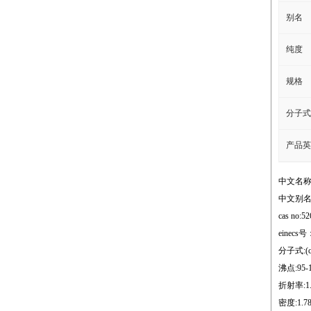
别名
纯度
规格
分子式
产品英
中文名称
中文别名:
cas no:5
einecs号
分子式:(c8
沸点:95-
折射率:1.
密度:1.7