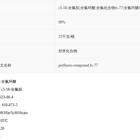
c5-18-全氟烷;全氟环醚;全氟化合物fc-77;全氟环醚fc
99%
25千克/桶
烃类化合物
文名称
perfluoro-compound fc-77
:全氟环醚
c5-18-全氟烷
2623-00-4
：610-873-5
f18)n?(c8f16o)m
105℃
28
8