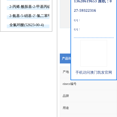
13628619653 座机：0
2-丙烯 酰胺基-2-甲基丙磺酸(15214-89-8)
27-59322316
2-氨基-5-硝基-2'-氯二苯甲酮(2011-66-7)
q q：
全氟环醚(52623-00-4)
q q：
产品详细说明
产地
手机访问澳门凯发官网
einecs编号
品牌
用途