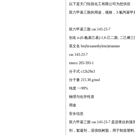
以下是天门恒昌化工有限公司为您供应
双六甲基三胺的用途，规格，3-氯丙基
双六甲基三胺 cas:143-23-7
别名 n-(6-氨基己基)-1,6-己二胺, 二己烯
英文名 bis(hexamethylene)triamine
cas 143-23-7
einecs 205-593-1
分子式 c12h29n3
分子量 215.38 g/mol
纯度 >=99%
物理与化学性质
用途
安全信息
双六甲基三胺 cas:143-23-7 
剂，絮凝剂，湿强纸树脂，用于制造塑料