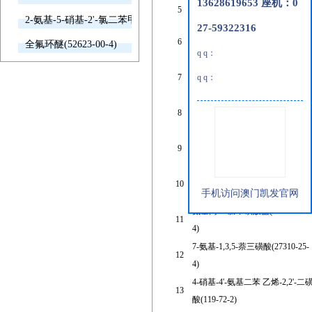
13628619653 座机：0
5
4-氨基乙酰苯胺-3-磺酸(96-78-6)
2-氨基-5-硝基-2'-氯二苯甲酮(2011-66-7)
27-59322316
2-(2-羧乙氨基)-4-氨基 苯磺酸
6
全氟环醚(52623-00-4)
(334757-72-1)
q q：
2-氨基-5-(4-氨基 苯甲酰氨基)苯
7
q q：
磺酸(58862-43-4)
5,6-二氨基-1,3-萘二磺酸二钾盐
8
(307495-30-3)
(2s)-2-氨基-3-甲基-3-亚磺酸基丁
9
酸(23315-18-6)
(r)-3-氨基丁酸 甲酯对甲苯磺酸
10
(409081-18-1)
手机访问澳门凯发官网
氨基丙 二腈甲磺酸盐(121040-00-
11
4)
7-氨基-1,3,5-萘三磺酸(27310-25-
12
4)
4-硝基-4'-氨基二苯 乙烯-2,2'-二
13
酸(119-72-2)