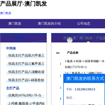
产品展厅-澳门凯发
澳门凯发
澳门凯发
澳门凯发的介绍
公司动态
产品目录
当前位置 :
澳门凯发
>
产品
中间体
no.
产品名称
恒昌主打产品双六甲基三胺欢迎询价
3-氨基-4-羟基-5-硝基苯磺酸一水
恒昌主打产品三氟甲基三甲基硅烷欢迎询价
1
化物(175278-60-1)
恒昌主打产品八溴醚欢迎询价
5,6-二氨基萘-1,3-二磺酸(73692-
2
澳门凯发的联系方式
57-6)
恒昌主打产品5-硝基愈创木酚钠欢迎询价
2-氨基-5-[(4-磺基苯基)偶氮]苯磺
3
主打产品
13628619653
手机：
酸(101-50-8)
抗氧剂1076(2082-79-3)
电话：
4
n-甲基氨基磺酸(24447-99-2)
2-丙烯 酰胺基-2-甲基丙磺酸(15214-89-8)