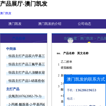
产品展厅-澳门凯发
澳门凯发
澳门凯发
澳门凯发的介绍
公司动态
产品目录
当前位置 :
澳门凯发
>
产品
中间体
no.
产品名称
英文名称
恒昌主打产品双六甲基三胺欢迎询价
乙二醇单
恒昌主打产品三氟甲基三甲基硅烷欢迎询价
1
硬脂酸酯
恒昌主打产品八溴醚欢迎询价
2
新植二烯
澳门凯发的联系方式
恒昌主打产品5-硝基愈创木酚钠欢迎询价
2-吗啉乙磺
3
主打产品
酸
13628619653
手机：
n-[4-硝
抗氧剂1076(2082-79-3)
电话：
基-3-(三氟
2-丙烯 酰胺基-2-甲基丙磺酸(15214-89-8)