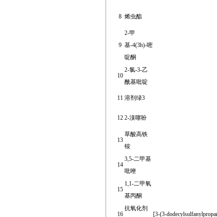
8
烯虫酯
2-甲
9
基-4(3h)-嘧
啶酮
2-氯-3-乙
10
酰基吡啶
11
溶剂绿3
12
2-溴噻吩
草酸高铁
13
铵
3,5-二甲基
14
吡唑
1,1-二甲氧
15
基丙酮
抗氧化剂
16
[3-(3-dodecylsulfanylpropa