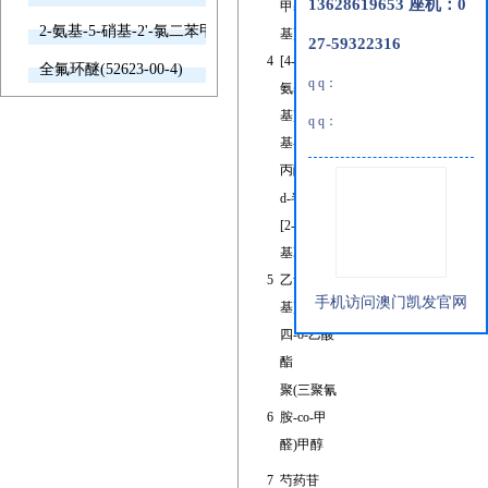
13628619653 座机：0
甲基)苯
2-氨基-5-硝基-2'-氯二苯甲酮(2011-66-7)
基]-(2s)-3-
27-59322316
4
[4-(乙酰基
(2s)-3-(4-acetam
全氟环醚(52623-00-4)
q q：
氨基)苯氧
基]-2-羟
q q：
基-2-甲基
丙酰胺
d-半乳糖1-
[2-(2-叠氮
基乙氧基)
5
乙氧基乙
[(2r,3s,4s,5r)
手机访问澳门凯发官网
基]-2,3,4,6-
四-o-乙酸
酯
聚(三聚氰
6
胺-co-甲
醛)甲醇
7
芍药苷