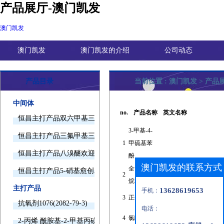
产品展厅-澳门凯发
澳门凯发
澳门凯发
澳门凯发的介绍
公司动态
产品目录
当前位置 :
澳门凯发
>
产品
中间体
no.
产品名称
英文名称
恒昌主打产品双六甲基三胺欢迎询价
3-甲基-4-
恒昌主打产品三氟甲基三甲基硅烷欢迎询价
1
甲硫基苯
恒昌主打产品八溴醚欢迎询价
酚
澳门凯发的联系方式
全氟溴辛
恒昌主打产品5-硝基愈创木酚钠欢迎询价
2
烷
主打产品
13628619653
手机：
3
正壬酸
抗氧剂1076(2082-79-3)
电话：
4
氯咪巴唑
2-丙烯 酰胺基-2-甲基丙磺酸(15214-89-8)