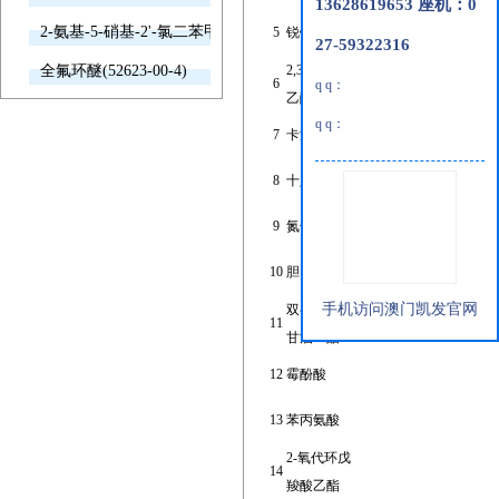
13628619653 座机：0
2-氨基-5-硝基-2'-氯二苯甲酮(2011-66-7)
5
锐钛矿
27-59322316
全氟环醚(52623-00-4)
2,3'-二氯苯
6
q q：
乙酮
q q：
7
卡洛芬
8
十八胺
9
氮化硼
10
胆固醇
手机访问澳门凯发官网
双半乳糖
11
2-(hydroxymethyl)-6-[3-[3-
甘油二酯
12
霉酚酸
13
苯丙氨酸
2-氧代环戊
14
羧酸乙酯