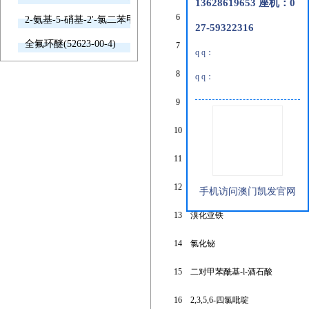
13628619653 座机：0
6
重氮烷基脲
2-氨基-5-硝基-2'-氯二苯甲酮(2011-66-7)
27-59322316
全氟环醚(52623-00-4)
7
壳聚糖
q q：
8
3,6,9,12-四氧杂十六烷-1-醇
q q：
9
1,5-萘二胺
10
纳迪克酸酐
11
3-溴苯硼酸
12
对-亚苯基-双苯偏三酸酯二酐
手机访问澳门凯发官网
13
溴化亚铁
14
氯化铋
15
二对甲苯酰基-l-酒石酸
16
2,3,5,6-四氯吡啶