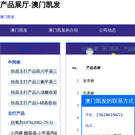
产品展厅-澳门凯发
澳门凯发
澳门凯发
澳门凯发的介绍
公司动态
产品目录
当前位置 :
澳门凯发
>
产品
中间体
no.
产品名称
恒昌主打产品双六甲基三胺欢迎询价
1
鼠李糖
恒昌主打产品三氟甲基三甲基硅烷欢迎询价
恒昌主打产品八溴醚欢迎询价
2
乳果糖
澳门凯发的联系方式
恒昌主打产品5-硝基愈创木酚钠欢迎询价
3
1h-四氮唑
主打产品
13628619653
手机：
4
乙酸釕
抗氧剂1076(2082-79-3)
电话：
5
凝血酸
2-丙烯 酰胺基-2-甲基丙磺酸(15214-89-8)