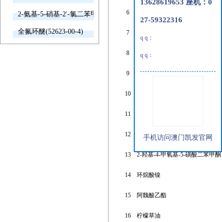
13628619653 座机：0
6
4,6-二氨基-2-巯基嘧啶
2-氨基-5-硝基-2'-氯二苯甲酮(2011-66-7)
27-59322316
全氟环醚(52623-00-4)
7
噁霉灵
q q：
8
四丁基脲
q q：
9
噻苯隆
10
2-苄氧基乙醇
11
硫酸庆大霉素
12
氧化锰
手机访问澳门凯发官网
13
2-羟基-4-甲氧基-5-磺酸二苯甲酮
14
环烷酸镍
15
阿魏酸乙酯
16
柠檬草油