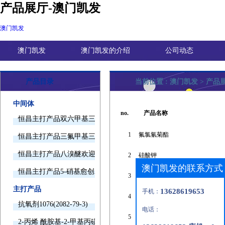
产品展厅-澳门凯发
澳门凯发
澳门凯发
澳门凯发的介绍
公司动态
产品目录
当前位置 :
澳门凯发
>
产品
中间体
no.
产品名称
恒昌主打产品双六甲基三胺欢迎询价
1
氟氯氰菊酯
恒昌主打产品三氟甲基三甲基硅烷欢迎询价
恒昌主打产品八溴醚欢迎询价
2
硅酸钾
澳门凯发的联系方式
恒昌主打产品5-硝基愈创木酚钠欢迎询价
3
n-乙酰基乙二胺
主打产品
13628619653
手机：
4
红色素-16
抗氧剂1076(2082-79-3)
电话：
5
2-溴-4-氯-6-硝基苯胺
2-丙烯 酰胺基-2-甲基丙磺酸(15214-89-8)