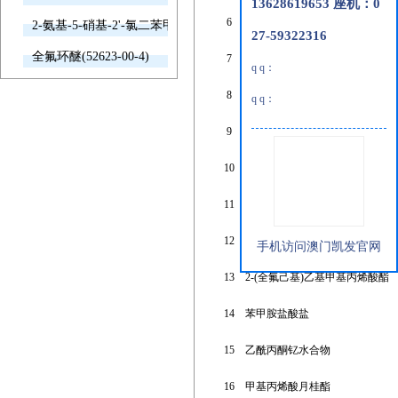
13628619653 座机：0
6
十二烷基二苯醚二磺酸钠
2-氨基-5-硝基-2'-氯二苯甲酮(2011-66-7)
27-59322316
全氟环醚(52623-00-4)
7
噻菌灵
q q：
8
氧氯化铜
q q：
9
癸基硫酸钠
10
辛硫醚
11
硝酸铕(iii)六水合物
12
1,2-环己烷二羧酰亚胺
手机访问澳门凯发官网
13
2-(全氟己基)乙基甲基丙烯酸酯
14
苯甲胺盐酸盐
15
乙酰丙酮钇水合物
16
甲基丙烯酸月桂酯