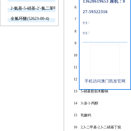
13628619653 座机：0
6
硒化铊(i)
2-氨基-5-硝基-2'-氯二苯甲酮(2011-66-7)
27-59322316
全氟环醚(52623-00-4)
7
五氟碘乙烷
q q：
8
3,5-二硝基-2-氨基吡啶
q q：
9
乙酸钠
10
苏式-愈创木基甘油
11
达帕菲尼甲磺酸盐
12
2-氰基-4-硝基苯胺
手机访问澳门凯发官网
13
5-硝基愈创木酚钠
14
3-溴-1-丙醇
15
乳酸钙
16
2,3-二甲基-2,3-二硝基丁烷