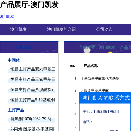
产品展厅-澳门凯发
澳门凯发
澳门凯发
澳门凯发的介绍
公司动态
产品目录
当前位置 :
澳门凯发
>
产品
中间体
no.
产品名称
恒昌主打产品双六甲基三胺欢迎询价
1
丁基氨基甲酸碘代丙炔酯
恒昌主打产品三氟甲基三甲基硅烷欢迎询价
恒昌主打产品八溴醚欢迎询价
2
5-氟-2-甲基苯甲酸
澳门凯发的联系方式
恒昌主打产品5-硝基愈创木酚钠欢迎询价
3
鲸蜡醇
主打产品
13628619653
手机：
4
间三氟甲基二苯胺
抗氧剂1076(2082-79-3)
电话：
5
盐酸金霉素
2-丙烯 酰胺基-2-甲基丙磺酸(15214-89-8)