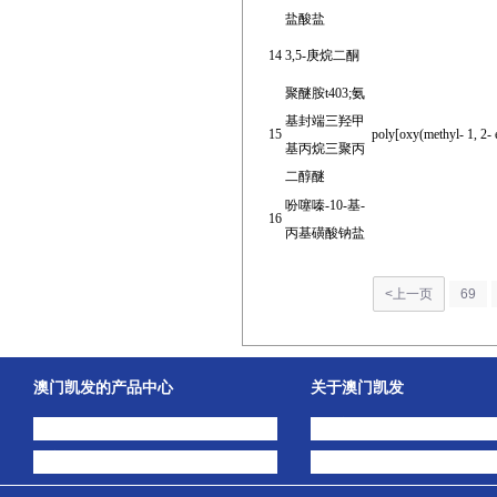
盐酸盐
14
3,5-庚烷二酮
聚醚胺t403;氨
基封端三羟甲
15
poly[oxy(methyl- 1, 2- 
基丙烷三聚丙
二醇醚
吩噻嗪-10-基-
16
丙基磺酸钠盐
<上一页
69
澳门凯发的产品中心
关于澳门凯发
中间体
澳门凯发的简介
主打产品
公司动态