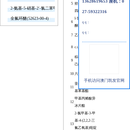
13628619653 座机：0
5
烃-25,26,27,28-
2-氨基-5-硝基-2'-氯二苯甲酮(2011-66-7)
四醇
27-59322316
全氟环醚(52623-00-4)
l-甘油醛缩丙
6
q q：
酮
q q：
7
乙烯基膦酸
8
c.i.颜料黄36
棕榈酸2-乙基
9
己酯
10
六氟双酚a
手机访问澳门凯发官网
亚磷酸二异辛
11
基苯基酯
甲基丙烯酸异
12
冰片酯
2-氯甲基-3-甲
基-4-(2,2,2-三
13
氟乙氧基)吡啶