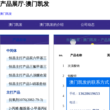
产品展厅-澳门凯发
澳门凯发
澳门凯发
澳门凯发的介绍
公司动态
产品目录
当前位置 :
澳门凯发
>
产品
中间体
no.
产品名称
英
恒昌主打产品双六甲基三胺欢迎询价
1
次溴酸钠
恒昌主打产品三氟甲基三甲基硅烷欢迎询价
恒昌主打产品八溴醚欢迎询价
2
钼酸锌
澳门凯发的联系方式
恒昌主打产品5-硝基愈创木酚钠欢迎询价
3
二乙二醇单甲醚
主打产品
13628619653
手机：
4
硫代硫酸钠
抗氧剂1076(2082-79-3)
电话：
5
2-碘-1,1,1-三氟乙烷
2-丙烯 酰胺基-2-甲基丙磺酸(15214-89-8)