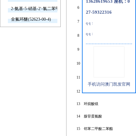
13628619653 座机：0
6
1-乙酰基萘
2-氨基-5-硝基-2'-氯二苯甲酮(2011-66-7)
27-59322316
1,3-双(二苯基膦丙烷)二氯化
全氟环醚(52623-00-4)
7
q q：
镍
q q：
8
2-羟基-5-壬基苯乙酮肟
1,4-双-[4-(6-丙烯酰氧基己氧
9
2-me
基)苯甲酰氧基]-2-甲基苯
10
甲基丙烯酸2-乙基己酯
二异丙氧二(乙氧乙酰乙酰)
11
(z
合酞
手机访问澳门凯发官网
12
反式-4-甲基异氰酸环己酯
13
环烷酸镁
14
腺苷蛋氨酸
15
邻苯二甲酸二苯酯