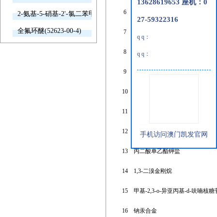
13628619653 座机：0
6
3'-氯丙酮苯
2-氨基-5-硝基-2'-氯二苯甲酮(2011-66-7)
27-59322316
全氟环醚(52623-00-4)
7
对二三氟甲苯
q q：
8
十三氟辛基三甲氧基硅烷
q q：
9
4-氨基丁酸甲酯盐酸盐
10
1-甲氧基-2-丙酮
11
4,5二胺基邻苯二氰
12
碱式碳酸锆(iv)
手机访问澳门凯发官网
13
丙二酸单乙酯钾盐
14
1,3-二溴金刚烷
15
甲基-2,3-o-异亚丙基-d-呋喃核糖
16
钠汞合金