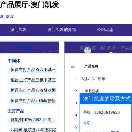
产品展厅-澳门凯发
澳门凯发
澳门凯发
澳门凯发的介绍
公司动态
产品目录
当前位置 :
澳门凯发
>
产品
中间体
no.
产品名称
恒昌主打产品双六甲基三胺欢迎询价
1
2-溴-1,3-二甲苯
恒昌主打产品三氟甲基三甲基硅烷欢迎询价
恒昌主打产品八溴醚欢迎询价
2
二苯基亚砜
澳门凯发的联系方式
恒昌主打产品5-硝基愈创木酚钠欢迎询价
3
尿素酶
主打产品
13628619653
手机：
4
硫酸锰四水合物
抗氧剂1076(2082-79-3)
电话：
5
十八烷醇聚氧乙烯醚
2-丙烯 酰胺基-2-甲基丙磺酸(15214-89-8)