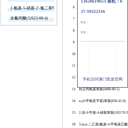
13628619653 座机：0
6
4,6-二溴-2,3-二氯苯胺(113571-15-
2-氨基-5-硝基-2'-氯二苯甲酮(2011-66-7)
27-59322316
全氟环醚(52623-00-4)
7
4-溴-n,n-二乙基苯胺(2052-06-4)
q q：
8
3-苯氧基苯胺(3586-12-7)
q q：
9
2,6-二碘-4-硝基苯胺(5398-27-6)
10
3-苯甲基 苯胺(61424-26-8)
11
2-甲氧基-n-甲基 苯胺(10541-78-3
12
2-甲氧基-6-甲基 苯胺(50868-73-0
手机访问澳门凯发官网
13
对正丙氧基苯胺(4469-80-1)
14
n-(4-甲氧亚苄基)苯胺(836-41-9)
15
2-溴-6-甲基-4-硝基苯胺(102170-56
16
3-(n,n-二乙基)氨基-4-甲氧基乙酰苯胺