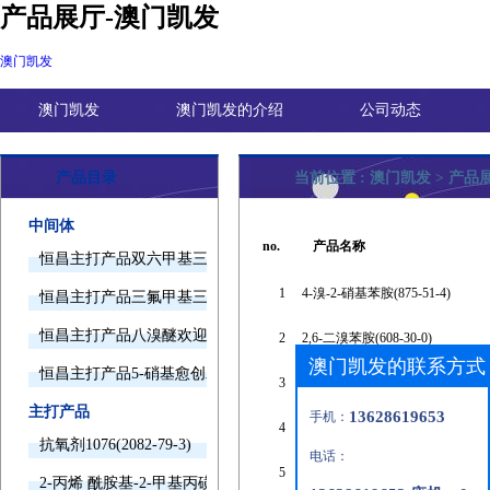
产品展厅-澳门凯发
澳门凯发
澳门凯发
澳门凯发的介绍
公司动态
产品目录
当前位置 :
澳门凯发
>
产品
中间体
no.
产品名称
恒昌主打产品双六甲基三胺欢迎询价
1
4-溴-2-硝基苯胺(875-51-4)
恒昌主打产品三氟甲基三甲基硅烷欢迎询价
恒昌主打产品八溴醚欢迎询价
2
2,6-二溴苯胺(608-30-0)
澳门凯发的联系方式
恒昌主打产品5-硝基愈创木酚钠欢迎询价
3
4-庚氧基苯胺(39905-57-2)
主打产品
13628619653
手机：
4
4-溴-2-氟乙酰苯胺(326-66-9)
抗氧剂1076(2082-79-3)
电话：
5
4-氟-2-硝基乙酰苯胺(448-39-5)
2-丙烯 酰胺基-2-甲基丙磺酸(15214-89-8)