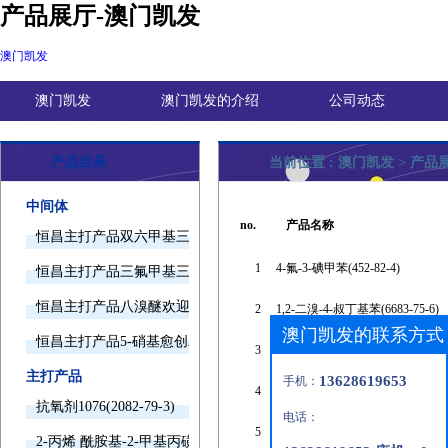
产品展厅-澳门凯发
澳门凯发
澳门凯发
澳门凯发的介绍
公司动态
产品目录
当前位置 :
澳门凯发
>
产品
中间体
no.
产品名称
恒昌主打产品双六甲基三胺欢迎询价
1
4-氟-3-碘甲苯(452-82-4)
恒昌主打产品三氟甲基三甲基硅烷欢迎询价
恒昌主打产品八溴醚欢迎询价
2
1,2-二溴-4-叔丁基苯(6683-75-6)
澳门凯发的联系方式
恒昌主打产品5-硝基愈创木酚钠欢迎询价
3
邻碘氯苄(59473-45-9)
主打产品
13628619653
手机：
4
1-氯-2-甲基丁烷(616-13-7)
抗氧剂1076(2082-79-3)
电话：
5
4-乙炔基-1-氟-2-甲苯(351002-93-
2-丙烯 酰胺基-2-甲基丙磺酸(15214-89-8)