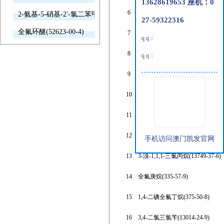
13628619653 座机：0
6
3-氯丙基三甲基硅烷(2344-83-4)
2-氨基-5-硝基-2'-氯二苯甲酮(2011-66-7)
27-59322316
全氟环醚(52623-00-4)
7
2-溴十二烷(13187-99-0)
q q：
8
顺-1-溴-1-丙烯,98%,铜作稳定剂(59
q q：
9
3-氯-2-氟碘苯(72373-82-1)
10
1,11-二溴十一烷(16696-65-4)
11
1,3-二溴-1-丙烯(627-15-6)
12
1-氯-4-碘丁烷(10297-05-9)
手机访问澳门凯发官网
13
3-溴-1,1,1-三氯丙烷(13749-37-6)
14
全氟庚烷(335-57-9)
15
1,4-二碘全氟丁烷(375-50-8)
16
3,4-二氯三氯苄(13014-24-9)