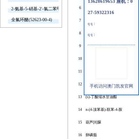
13628619653 座机：0
6
羟丙基纤维素
2-氨基-5-硝基-2'-氯二苯甲酮(2011-66-7)
27-59322316
全氟环醚(52623-00-4)
7
溴化镁
q q：
8
4,4'-二甲酰三苯胺
q q：
9
硒化钨(iv)
10
磷酸奥司他韦
11
n-乙酰-l-4-羟基脯氨酸
12
特索芬辛
手机访问澳门凯发官网
13
(s)-丁酸缩水甘油酯
14
n-(4-溴苯基)-联苯-4-胺
15
葫芦[8]脲
16
卵磷脂