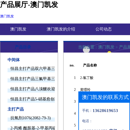
产品展厅-澳门凯发
澳门凯发
澳门凯发
澳门凯发的介绍
公司动态
产品目录
当前位置 :
澳门凯发
>
产品
中间体
no.
产品名称
恒昌主打产品双六甲基三胺欢迎询价
1
2-氯丁酸
恒昌主打产品三氟甲基三甲基硅烷欢迎询价
恒昌主打产品八溴醚欢迎询价
2
黄嘌呤
澳门凯发的联系方式
恒昌主打产品5-硝基愈创木酚钠欢迎询价
3
辅酶q10
主打产品
13628619653
手机：
4
丙氨酰谷氨酰胺
抗氧剂1076(2082-79-3)
电话：
5
二辛醚
2-丙烯 酰胺基-2-甲基丙磺酸(15214-89-8)