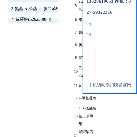
13628619653 座机：0
4,4-二氟环
5
2-氨基-5-硝基-2'-氯二苯甲酮(2011-66-7)
己基甲酸
27-59322316
全氟环醚(52623-00-4)
6
维生素b1
q q：
7
尿酸
q q：
8
奥沙利铂
9
柴胡皂苷a
乙二醇二
10
乙酸酯
手机访问澳门凯发官网
11
多库酯钠
bis[3-[6,7,8-trimethoxy-2-
12
2-甲基吡嗪
4-丙烯酰氧
13
基二苯甲
酮
聚碳酸丙
14