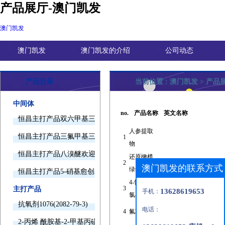
产品展厅-澳门凯发
澳门凯发
澳门凯发
澳门凯发的介绍
公司动态
产品目录
当前位置 :
澳门凯发
>
产品
中间体
no.
产品名称
英文名称
恒昌主打产品双六甲基三胺欢迎询价
人参提取
恒昌主打产品三氟甲基三甲基硅烷欢迎询价
1
物
恒昌主打产品八溴醚欢迎询价
还原橄榄
2
3
澳门凯发的联系方式
绿t
恒昌主打产品5-硝基愈创木酚钠欢迎询价
4-氰基苄
3
主打产品
13628619653
手机：
氯-j
抗氧剂1076(2082-79-3)
电话：
4
氟苯咪唑
2-丙烯 酰胺基-2-甲基丙磺酸(15214-89-8)