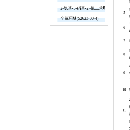
2-氨基-5-硝基-2'-氯二苯甲酮(2011-66-7
5
全氟环醚(52623-00-4)
6
7
8
9
10
11