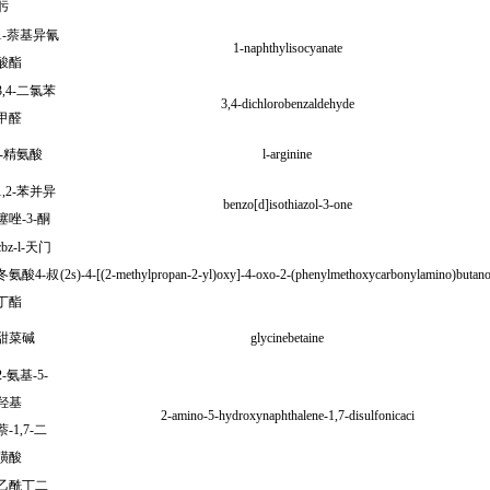
肟
)
1-萘基异氰
1-naphthylisocyanate
酸酯
3,4-二氯苯
3,4-dichlorobenzaldehyde
甲醛
l-精氨酸
l-arginine
1,2-苯并异
benzo[d]isothiazol-3-one
噻唑-3-酮
cbz-l-天门
冬氨酸4-叔
(2s)-4-[(2-methylpropan-2-yl)oxy]-4-oxo-2-(phenylmethoxycarbonylamino)butano
丁酯
甜菜碱
glycinebetaine
2-氨基-5-
羟基
2-amino-5-hydroxynaphthalene-1,7-disulfonicaci
萘-1,7-二
磺酸
乙酰丁二