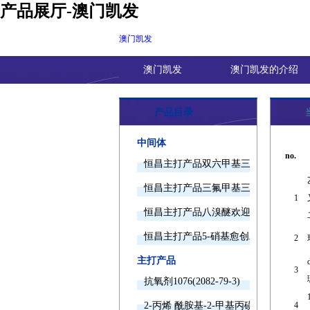
产品展厅-澳门凯发
澳门凯发
澳门凯发
澳门凯发的介绍
产品目录
中间体
no.
恒昌主打产品双六甲基三胺欢迎询价
恒昌主打产品三氟甲基三甲基硅烷欢迎
1
恒昌主打产品八溴醚欢迎询价
恒昌主打产品5-硝基愈创木酚钠欢迎询
2
主打产品
3
抗氧剂1076(2082-79-3)
2-丙烯 酰胺基-2-甲基丙磺酸(15214-89-
4