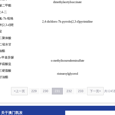
dimethylacetylsuccinate
酸二甲酯
2,4-二
氯-7h-吡咯
2,4-dichloro-7h-pyrrolo(2,3-d)pyrimidine
并[2,3-d]嘧
啶
二聚体酸
二缩水甘
油酯
o-甲基异脲
o-methylisoureahemisulfate
半硫酸盐
三硬脂酸
ristearoylglycerol
甘油酯
<上一页
229
230
231
232
233
下一页>
共124
关于澳门凯发