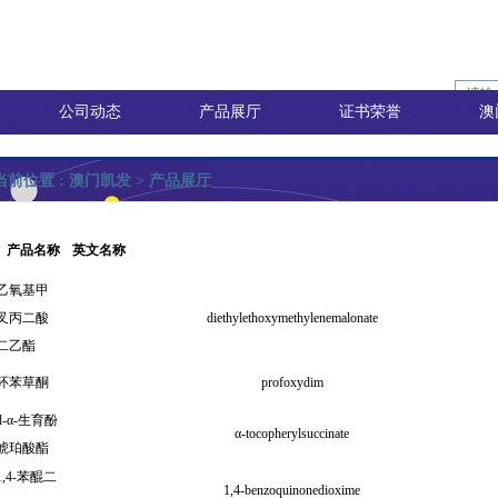
公司动态
产品展厅
证书荣誉
澳
当前位置 :
澳门凯发
>
产品展厅
产品名称
英文名称
乙氧基甲
询价
叉丙二酸
diethylethoxymethylenemalonate
二乙酯
价
环苯草酮
profoxydim
d-α-生育酚
α-tocopherylsuccinate
琥珀酸酯
1,4-苯醌二
8)
1,4-benzoquinonedioxime