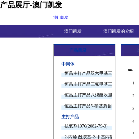
产品展厅-澳门凯发
澳门凯发
澳门凯发
澳门凯发的介绍
产品目录
中间体
no.
恒昌主打产品双六甲基三胺欢迎询价
1
恒昌主打产品三氟甲基三甲基硅烷欢迎
恒昌主打产品八溴醚欢迎询价
2
恒昌主打产品5-硝基愈创木酚钠欢迎询
3
主打产品
4
抗氧剂1076(2082-79-3)
5
2-丙烯 酰胺基-2-甲基丙磺酸(15214-89-