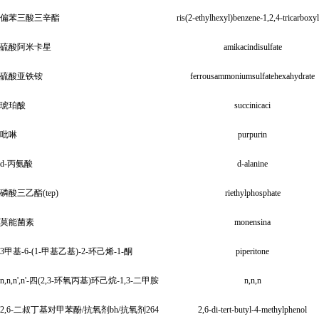
偏苯三酸三辛酯
ris(2-ethylhexyl)benzene-1,2,4-tricarboxyl
)
硫酸阿米卡星
amikacindisulfate
硫酸亚铁铵
ferrousammoniumsulfatehexahydrate
琥珀酸
succinicaci
吡啉
purpurin
d-丙氨酸
d-alanine
磷酸三乙酯(tep)
riethylphosphate
莫能菌素
monensina
3甲基-6-(1-甲基乙基)-2-环己烯-1-酮
piperitone
n,n,n',n'-四(2,3-环氧丙基)环己烷-1,3-二甲胺
n,n,n
2,6-二叔丁基对甲苯酚/抗氧剂bh/抗氧剂264
2,6-di-tert-butyl-4-methylphenol