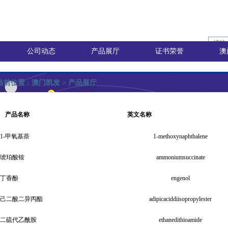
公司动态
产品展厅
证书荣誉
澳
当前位置 :
澳门凯发
>
产品展厅
产品名称
英文名称
1-甲氧基萘
1-methoxynaphthalene
询价
琥珀酸铵
ammoniumsuccinate
价
丁香酚
engenol
己二酸二异丙酯
adipicaciddiisopropylester
二硫代乙酰胺
ethanedithioamide
8)