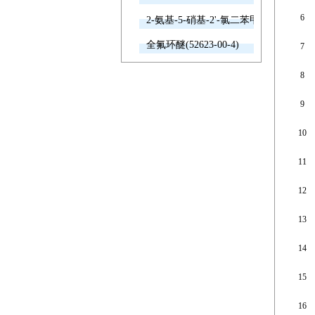
6
2-氨基-5-硝基-2'-氯二苯甲酮(2011-66-7
全氟环醚(52623-00-4)
7
8
9
10
11
12
13
14
15
16