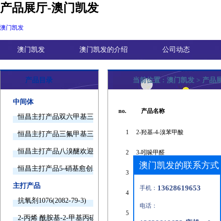
产品展厅-澳门凯发
澳门凯发
澳门凯发
澳门凯发的介绍
公司动态
产品目录
当前位置 :
澳门凯发
>
产品
中间体
no.
产品名称
恒昌主打产品双六甲基三胺欢迎询价
1
2-羟基-4-溴苯甲酸
恒昌主打产品三氟甲基三甲基硅烷欢迎询价
恒昌主打产品八溴醚欢迎询价
2
3-吲哚甲醛
澳门凯发的联系方式
恒昌主打产品5-硝基愈创木酚钠欢迎询价
3
辛氧基甘油
主打产品
13628619653
手机：
4
nε-三氟乙酰基-l-赖氨酸
抗氧剂1076(2082-79-3)
电话：
5
三氟丙基甲基环三硅氧烷
2-丙烯 酰胺基-2-甲基丙磺酸(15214-89-8)