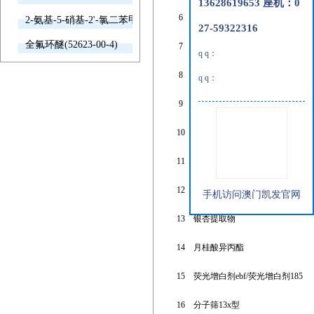
13628619653 座机：0
6
1-氟萘
2-氨基-5-硝基-2'-氯二苯甲酮(2011-66-7)
27-59322316
全氟环醚(52623-00-4)
7
氮化钒
q q：
8
乳酸铵
q q：
9
甲基三烷基氯化铵
10
乙酰托品酰氯
11
2,6-二溴蒽
12
活性紫2
手机访问澳门凯发官网
13
银杏提取物
14
月桂酸异丙酯
15
荧光增白剂ebf/荧光增白剂185
16
分子筛13x型