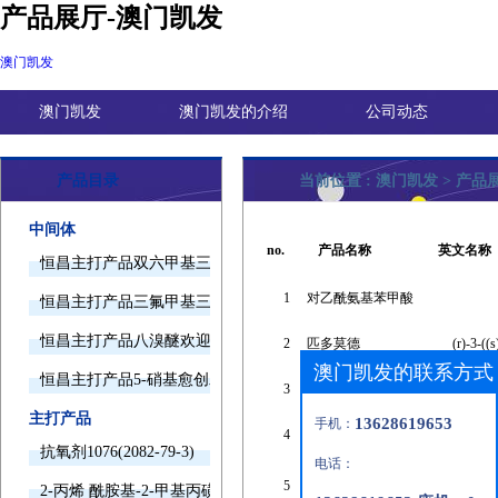
产品展厅-澳门凯发
澳门凯发
澳门凯发
澳门凯发的介绍
公司动态
产品目录
当前位置 :
澳门凯发
>
产品
中间体
no.
产品名称
英文名称
恒昌主打产品双六甲基三胺欢迎询价
1
对乙酰氨基苯甲酸
恒昌主打产品三氟甲基三甲基硅烷欢迎询价
恒昌主打产品八溴醚欢迎询价
2
匹多莫德
(r)-3-((
澳门凯发的联系方式
恒昌主打产品5-硝基愈创木酚钠欢迎询价
3
溴化锆(iv)
主打产品
13628619653
手机：
4
4-叔丁基甲苯
抗氧剂1076(2082-79-3)
电话：
2,5-二甲基-4-甲氧
5
2-丙烯 酰胺基-2-甲基丙磺酸(15214-89-8)