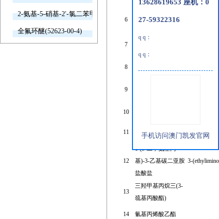
基-3(2h)-呋喃酮
13628619653 座机：0
2-氨基-5-硝基-2'-氯二苯甲酮(2011-66-7)
4-氯-3,5-二氨基苯甲
27-59322316
6
酸异丁酯
全氟环醚(52623-00-4)
q q：
(s)-1-叔丁氧羰基-3-
7
羟基哌啶
q q：
8
水杨酸
5-疏基-1-苯基-四氮
9
唑
10
十二碳醇酯
11
4-肼基苯甲酸
手机访问澳门凯发官网
1-(3-二甲氨基丙
12
基)-3-乙基碳二亚胺
3-(ethylimin
盐酸盐
三羟甲基丙烷三(3-
13
巯基丙酸酯)
14
氰基丙烯酸乙酯