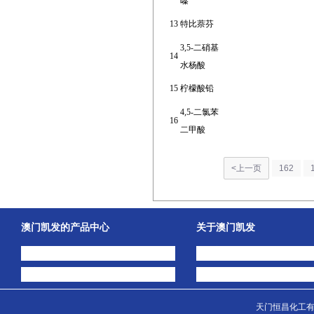
嗪
13
特比萘芬
3,5-二硝基
14
水杨酸
15
柠檬酸铅
4,5-二氯苯
16
二甲酸
<上一页
162
澳门凯发的产品中心
关于澳门凯发
中间体
澳门凯发的简介
主打产品
公司动态
天门恒昌化工有限