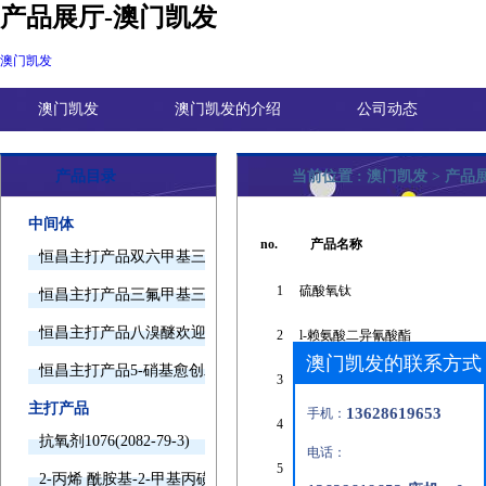
产品展厅-澳门凯发
澳门凯发
澳门凯发
澳门凯发的介绍
公司动态
产品目录
当前位置 :
澳门凯发
>
产品
中间体
no.
产品名称
恒昌主打产品双六甲基三胺欢迎询价
1
硫酸氧钛
恒昌主打产品三氟甲基三甲基硅烷欢迎询价
恒昌主打产品八溴醚欢迎询价
2
l-赖氨酸二异氰酸酯
澳门凯发的联系方式
恒昌主打产品5-硝基愈创木酚钠欢迎询价
3
(2,3-环氧丙基)苯
主打产品
13628619653
手机：
4
苯甲酸铵
抗氧剂1076(2082-79-3)
电话：
5
胍乙酸盐
2-丙烯 酰胺基-2-甲基丙磺酸(15214-89-8)