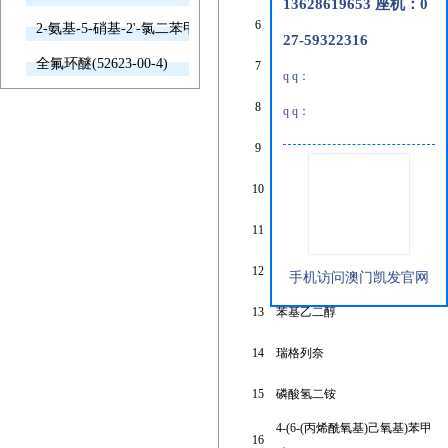
13628619653 座机：0
6
磺胺二甲嘧啶
2-氨基-5-硝基-2'-氯二苯甲酮(2011-66-7)
27-59322316
全氟环醚(52623-00-4)
7
二丙二醇甲醚醋酸酯
q q：
8
2,2'-二(三氟甲基)二氨基联苯
4
q q：
9
4-戊烯-2-醇
10
碱性亚甲蓝三水合物
11
苯霜灵
12
焦磷酸
手机访问澳门凯发官网
13
苯基乙二醇
14
瑞格列奈
15
磷酸氢二铵
4-(6-(丙烯酰氧基)己氧基)苯甲
16