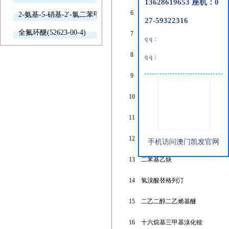
13628619653 座机：0
6
2-氨基对苯二甲酸二甲酯
2-氨基-5-硝基-2'-氯二苯甲酮(2011-66-7)
27-59322316
全氟环醚(52623-00-4)
7
二甲基十八烷基氯硅烷
q q：
8
氨基甲酰肼
q q：
9
对苯基苯酚
10
n-(4-氨基苯甲酰)-l-谷氨酸
11
1,3-丙二醇
12
n-癸基三乙氧基硅烷
手机访问澳门凯发官网
13
二苯基乙炔
14
氢溴酸替格列汀
15
二乙二醇二乙烯基醚
16
十六烷基三甲基溴化铵