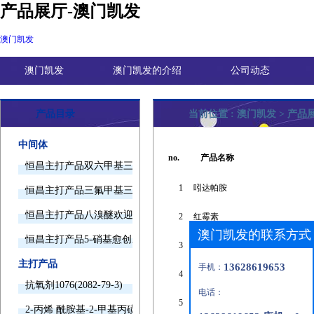
产品展厅-澳门凯发
澳门凯发
澳门凯发
澳门凯发的介绍
公司动态
产品目录
当前位置 :
澳门凯发
>
产品
中间体
no.
产品名称
恒昌主打产品双六甲基三胺欢迎询价
1
吲达帕胺
恒昌主打产品三氟甲基三甲基硅烷欢迎询价
恒昌主打产品八溴醚欢迎询价
2
红霉素
澳门凯发的联系方式
恒昌主打产品5-硝基愈创木酚钠欢迎询价
3
环己醇
主打产品
13628619653
手机：
4
氢化可的松
抗氧剂1076(2082-79-3)
电话：
5
苯并[a]蒽
2-丙烯 酰胺基-2-甲基丙磺酸(15214-89-8)