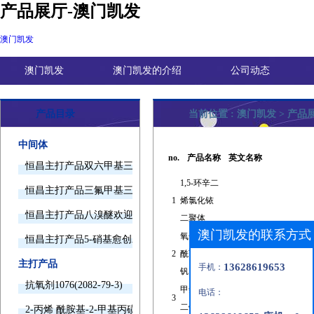
产品展厅-澳门凯发
澳门凯发
澳门凯发
澳门凯发的介绍
公司动态
产品目录
当前位置 :
澳门凯发
>
产品
中间体
no.
产品名称
英文名称
恒昌主打产品双六甲基三胺欢迎询价
1,5-环辛二
恒昌主打产品三氟甲基三甲基硅烷欢迎询价
1
烯氯化铱
恒昌主打产品八溴醚欢迎询价
二聚体
澳门凯发的联系方式
氧化二乙
恒昌主打产品5-硝基愈创木酚钠欢迎询价
2
酰丙酮合
主打产品
13628619653
手机：
钒
抗氧剂1076(2082-79-3)
甲氨蝶呤
电话：
3
二钠盐
2-丙烯 酰胺基-2-甲基丙磺酸(15214-89-8)