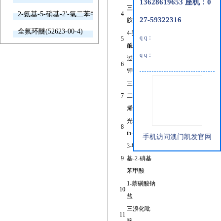
13628619653 座机：0
三乙烯四
2-氨基-5-硝基-2'-氯二苯甲酮(2011-66-7)
4
27-59322316
胺六乙酸
全氟环醚(52623-00-4)
4-羟基苯甲
q q：
5
酰胺
q q：
过硫酸氢
6
钾
三乙二醇
7
二甲基丙
烯酸酯
光稳定剂
8
2-n-(2,2,6,6-tetramethylpip
th-944
手机访问澳门凯发官网
3-甲氧
9
基-2-硝基
苯甲酸
1-萘磺酸钠
10
盐
三溴化吡
11