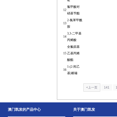
啶
氯甲酸对
12
硝基苄酯
2-氯苯甲酰
13
胺
3,3-二甲基
14
丙烯酸
全氟烷基
15
乙基丙烯
酸酯
1-(2-羟乙
16
基)哌嗪
<上一页
141
澳门凯发的产品中心
关于澳门凯发