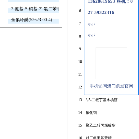
13628619653 座机：0
2-氨基-5-硝基-2'-氯二苯甲酮(2011-66-7)
6
亚磷酸氢二钠五水合物
27-59322316
全氟环醚(52623-00-4)
7
3,4-二氨基甲苯
q q：
q q：
8
四乙基醋酸铵
9
乙二醇二丁醚
10
2-呋喃硼酸
11
4,6-二氯-5-甲氧基嘧啶
手机访问澳门凯发官网
12
4-溴-2-氯苯甲酸
13
3,5-二叔丁基水杨醛
14
氟化铟
15
聚乙二醇丙烯酸酯
16
对三氟甲基苯腈