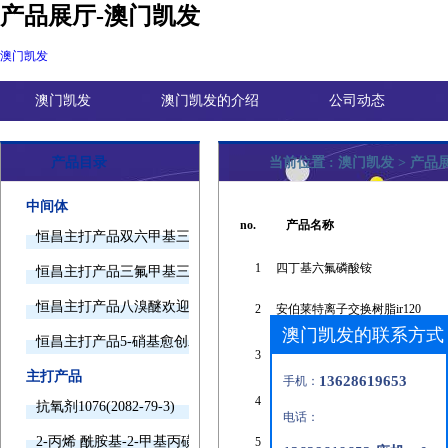
产品展厅-澳门凯发
澳门凯发
澳门凯发
澳门凯发的介绍
公司动态
产品目录
当前位置 :
澳门凯发
>
产品
中间体
no.
产品名称
恒昌主打产品双六甲基三胺欢迎询价
1
四丁基六氟磷酸铵
恒昌主打产品三氟甲基三甲基硅烷欢迎询价
恒昌主打产品八溴醚欢迎询价
2
安伯莱特离子交换树脂ir120
澳门凯发的联系方式
恒昌主打产品5-硝基愈创木酚钠欢迎询价
2-甲基-2-[(1-氧代-2-丙烯基)氨基]
3
磺酸钠盐
主打产品
13628619653
手机：
4
2,2'-亚甲基双(4-乙基-6-叔丁基苯
抗氧剂1076(2082-79-3)
电话：
2-丙烯 酰胺基-2-甲基丙磺酸(15214-89-8)
5
三聚磷酸钾