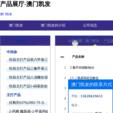
产品展厅-澳门凯发
澳门凯发
澳门凯发
澳门凯发的介绍
公司动态
产品目录
当前位置 :
澳门凯发
>
产品
中间体
no.
产品名称
恒昌主打产品双六甲基三胺欢迎询价
1
三氟甲烷磺酸铜(ⅱ)
恒昌主打产品三氟甲基三甲基硅烷欢迎询价
恒昌主打产品八溴醚欢迎询价
2
2,5-二氨基吡啶盐酸盐
澳门凯发的联系方式
恒昌主打产品5-硝基愈创木酚钠欢迎询价
3
3-甲基苯邻二酚
主打产品
13628619653
手机：
4
1,3,5-三丙烯酰基六氢-1,3,5-三嗪
抗氧剂1076(2082-79-3)
电话：
5
西草净
2-丙烯 酰胺基-2-甲基丙磺酸(15214-89-8)