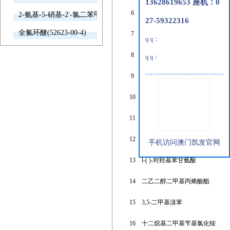
13628619653 座机：0
6
双三氟甲烷磺酰亚胺锂
2-氨基-5-硝基-2'-氯二苯甲酮(2011-66-7)
27-59322316
全氟环醚(52623-00-4)
7
丙烯酸钾
q q：
8
三氯化锇
q q：
9
亚硫酸亚乙酯
10
氯苯甲醚
11
1,3-二(异氰酸根合甲基)环己烷
12
2,2,5,5-四甲基-2,5-二硅-1-噁环
手机访问澳门凯发官网
13
l-( )-对羟基苯甘氨酸
14
二乙二醇二甲基丙烯酸酯
15
3,5-二甲基溴苯
16
十二烷基二甲基苄基氯化铵