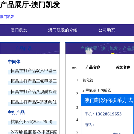
产品展厅-澳门凯发
澳门凯发
澳门凯发
澳门凯发的介绍
公司动态
产品目录
当前位置 :
澳门凯发
>
产品
中间体
no.
产品名称
英文名称
恒昌主打产品双六甲基三胺欢迎询价
1
氟化锶
恒昌主打产品三氟甲基三甲基硅烷欢迎询价
2-甲氧基-1-丙醇乙
恒昌主打产品八溴醚欢迎询价
2
酸酯
澳门凯发的联系方式
恒昌主打产品5-硝基愈创木酚钠欢迎询价
3
四(三乙醇胺)锆(iv)
zirconium
主打产品
13628619653
手机：
4
二苯氯甲烷
抗氧剂1076(2082-79-3)
电话：
2-丙烯 酰胺基-2-甲基丙磺酸(15214-89-8)
5
碱性橙21
1,3,3-trimethy