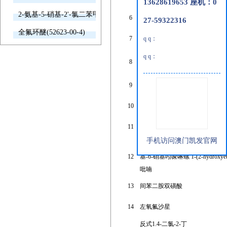
13628619653 座机：0
2-氨基-5-硝基-2'-氯二苯甲酮(2011-66-7)
6
苄基三乙基氯化铵
27-59322316
全氟环醚(52623-00-4)
7
盐酸苯海拉明
q q：
3,5-二氨基-4-氯三
q q：
8
氟甲苯
9
亚硫酸丙烯酯
10
5-磷酸吡哆醛
11
乙烯硫脲
手机访问澳门凯发官网
n-羟乙基-3,3-二甲
12
基-6-硝基吲哚啉螺
1-(2-hydroxyet
吡喃
13
间苯二胺双磺酸
14
左氧氟沙星
反式1.4-二氯-2-丁