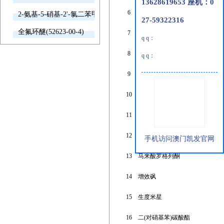
13628619653 座机：0
6
2-乙基乙酰乙酸乙酯
2-氨基-5-硝基-2'-氯二苯甲酮(2011-66-7)
27-59322316
全氟环醚(52623-00-4)
7
四苄基秋兰姆化二硫
iben
q q：
8
海藻糖
q q：
9
( )-雪松醇
10
角鲨烷
11
β-丙氨酸
12
n,n'-二苯基硫脲
手机访问澳门凯发官网
13
马来酸罗格列酮
14
增效砜
15
生度米星
16
二(对硝基苯)碳酸酯