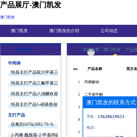
产品展厅-澳门凯发
澳门凯发
澳门凯发
澳门凯发的介绍
公司动态
产品目录
当前位置 :
澳门凯发
>
产品
中间体
no.
产品名称
英文
恒昌主打产品双六甲基三胺欢迎询价
1
丙烯酸钠
恒昌主打产品三氟甲基三甲基硅烷欢迎询价
恒昌主打产品八溴醚欢迎询价
2
二苄基甲酮
澳门凯发的联系方式
恒昌主打产品5-硝基愈创木酚钠欢迎询价
3
1,4-丁二胺二盐酸盐
主打产品
13628619653
手机：
4
对羟基苯甲酸丁酯钠
抗氧剂1076(2082-79-3)
电话：
5
对甲苯甲醚
2-丙烯 酰胺基-2-甲基丙磺酸(15214-89-8)