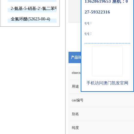
13628619653 座机：0
2-氨基-5-硝基-2'-氯二苯甲酮(2011-66-7)
27-59322316
全氟环醚(52623-00-4)
q q：
q q：
产品详细说明
einecs编号
手机访问澳门凯发官网
用途
cas编号
别名
纯度