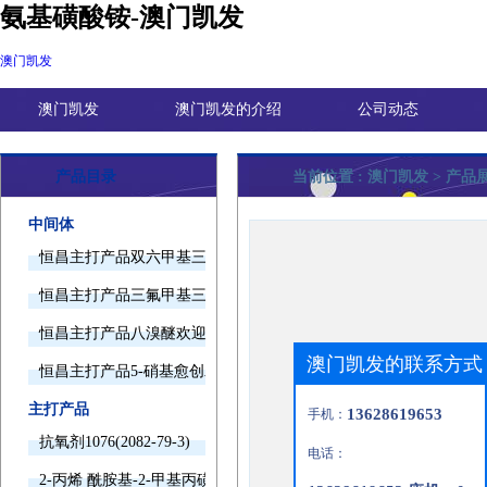
氨基磺酸铵-澳门凯发
澳门凯发
澳门凯发
澳门凯发的介绍
公司动态
产品目录
当前位置 :
澳门凯发
> 产品
中间体
恒昌主打产品双六甲基三胺欢迎询价
恒昌主打产品三氟甲基三甲基硅烷欢迎询价
恒昌主打产品八溴醚欢迎询价
澳门凯发的联系方式
恒昌主打产品5-硝基愈创木酚钠欢迎询价
主打产品
13628619653
手机：
抗氧剂1076(2082-79-3)
电话：
2-丙烯 酰胺基-2-甲基丙磺酸(15214-89-8)