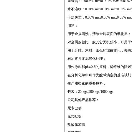
重金属：0.0005% max0.001% max0.001% 
水不溶物：0.01% max0.01% max0.02% ma
干燥失重：0.03% max0.05% max0.05% ma
用途：
用于金属清洗，清除金属表面的氧化层；
对金属腐蚀比一般其它无机酸小，可用于
用于纤维、木材、纸张的漂白转化，去除
石油矿井淤泥酸化处理；
用作涂料和ph试纸的原料，棉纤维的阻
在分析化学中可作为酸碱滴定的基准试剂
生产甜蜜素的重要原料；
包装：25 kgs/500 kgs/1000 kgs
公司其他产品推荐：
尼卡巴嗪
氯羟吡啶
盐酸氯苯胍