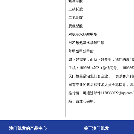
氨基磺酸
二硝托胺
二氢吡啶
脱氢醋酸
对氨基水杨酸甲酯
对乙酰氨基水杨酸甲酯
苯甲酰甲酸甲酯
您正好需要，而我正好专业，我们的澳门
手机：18086614702（微信同号） 18086624
天门恒昌是湖北知名企业，一切以客户利
司有专业的售后和技术人员全称指导，请
格行情，可通过邮件
1178380022@qq.com
品，请放心采购。
澳门凯发的产品中心
关于澳门凯发