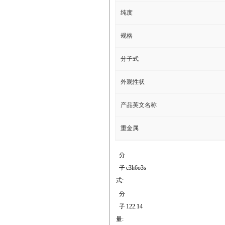
纯度
规格
分子式
外观性状
产品英文名称
重金属
分
子
c3h6o3s
式:
分
子
122.14
量: