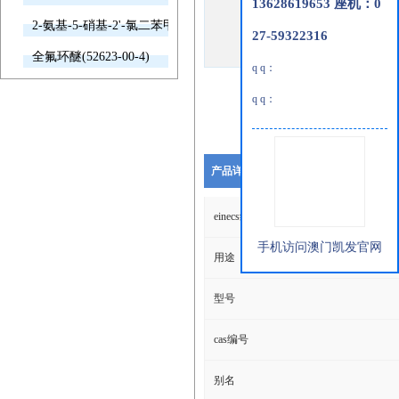
13628619653 座机：0
2-氨基-5-硝基-2'-氯二苯甲酮(2011-66-7)
27-59322316
全氟环醚(52623-00-4)
q q：
q q：
产品详细说明
einecs编号
手机访问澳门凯发官网
用途
型号
cas编号
别名