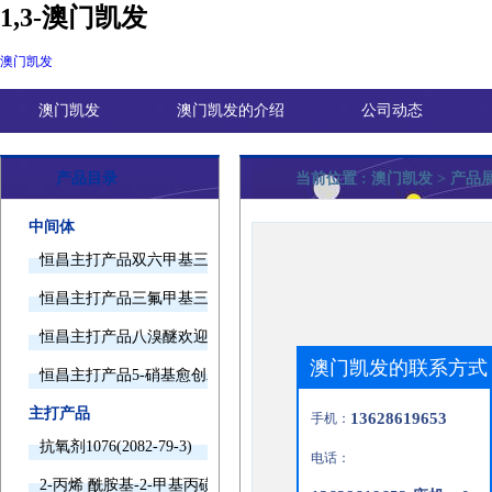
1,3-澳门凯发
澳门凯发
澳门凯发
澳门凯发的介绍
公司动态
产品目录
当前位置 :
澳门凯发
> 产品展
中间体
恒昌主打产品双六甲基三胺欢迎询价
恒昌主打产品三氟甲基三甲基硅烷欢迎询价
恒昌主打产品八溴醚欢迎询价
澳门凯发的联系方式
恒昌主打产品5-硝基愈创木酚钠欢迎询价
主打产品
13628619653
手机：
抗氧剂1076(2082-79-3)
电话：
2-丙烯 酰胺基-2-甲基丙磺酸(15214-89-8)