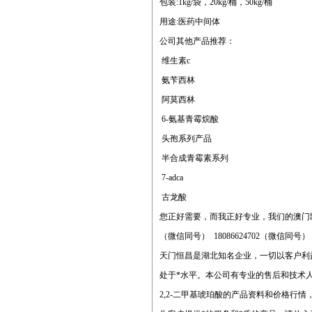
包装:1kg/袋，20kg/桶，50kg/桶
用途:医药中间体
公司其他产品推荐：
维生素c
氨苄西林
阿莫西林
6-氨基青霉烷酸
头孢系列产品
半合成青霉素系列
7-adca
古龙酸
您正好需要，而我正好专业，我们的澳门
（微信同号） 18086624702（微信同号
天门恒昌是湖北知名企业，一切以客户利益
处于*水平。本公司有专业的售后和技术人
2,2-二甲基琥珀酸的产品资料和价格行情