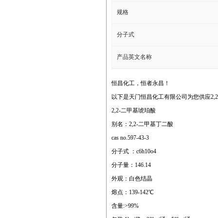
规格
分子式
产品英文名称
恒昌化工，恒者永昌！
以下是天门恒昌化工有限公司为您供应2,2
2,2-二甲基琥珀酸
别名：2,2-二甲基丁二酸
cas no.597-43-3
分子式 ：c6h10o4
分子量：146.14
外观：白色结晶
熔点：139-142℃
含量:>99%