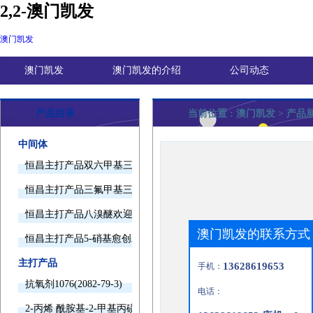
2,2-澳门凯发
澳门凯发
澳门凯发
澳门凯发的介绍
公司动态
产品目录
当前位置 :
澳门凯发
> 产品
中间体
恒昌主打产品双六甲基三胺欢迎询价
恒昌主打产品三氟甲基三甲基硅烷欢迎询价
恒昌主打产品八溴醚欢迎询价
澳门凯发的联系方式
恒昌主打产品5-硝基愈创木酚钠欢迎询价
主打产品
13628619653
手机：
抗氧剂1076(2082-79-3)
电话：
2-丙烯 酰胺基-2-甲基丙磺酸(15214-89-8)