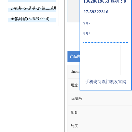
13628619653 座机：0
2-氨基-5-硝基-2'-氯二苯甲酮(2011-66-7)
27-59322316
全氟环醚(52623-00-4)
q q：
q q：
产品详细说明
einecs编号
手机访问澳门凯发官网
用途
cas编号
别名
纯度