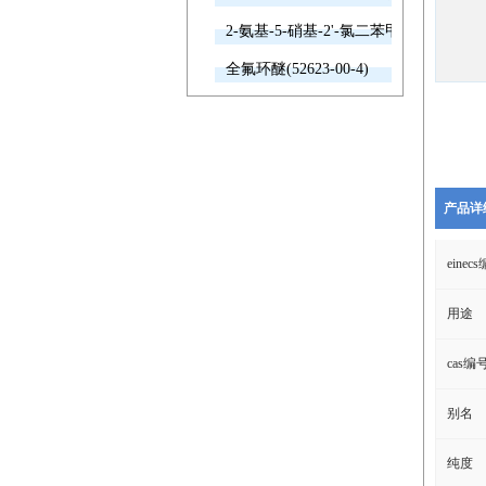
2-氨基-5-硝基-2'-氯二苯甲酮(2011-66-7
全氟环醚(52623-00-4)
产品详
einec
用途
cas编
别名
纯度