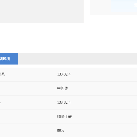
)
细说明
s编号
133-32-4
中间体
号
133-32-4
吲哚丁酸
99%