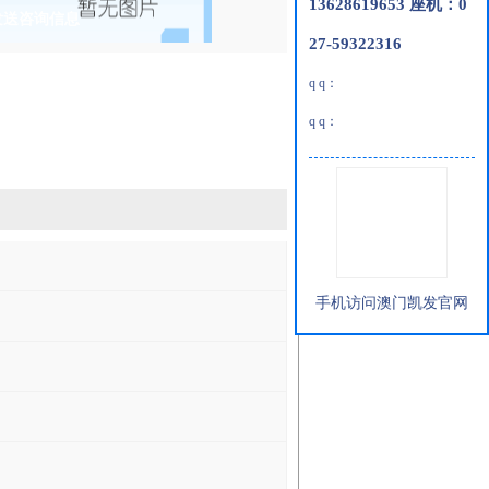
13628619653 座机：0
发送咨询信息
27-59322316
q q：
q q：
手机访问澳门凯发官网