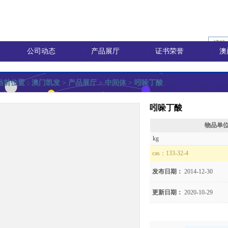
公司动态
产品展厅
证书荣誉
澳
当前位置 :
澳门凯发
> 产品展厅 >
中间体
> 吲哚丁酸
吲哚丁酸
物品单
询价
kg
cas：
133-32-4
发布日期：
2014-12-30
价
更新日期：
2020-10-29
8)