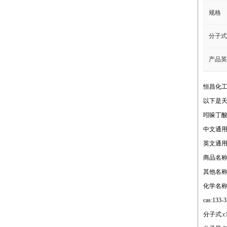
规格
分子式
产品英
恒昌化
以下是
吲哚丁
中文通用
英文通用名称:
商品名称
其他名称: i
化学名称:
cas:133-3
分子式:c1