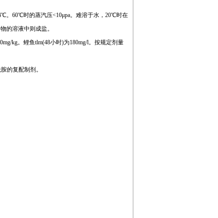
℃。60℃时的蒸汽压<10μpa。难溶于水，20℃时在
化合物的溶液中则成盐。
mg/kg。鲤鱼tlm(48小时)为180mg/l。按规定剂量
乙酰胺的复配制剂。