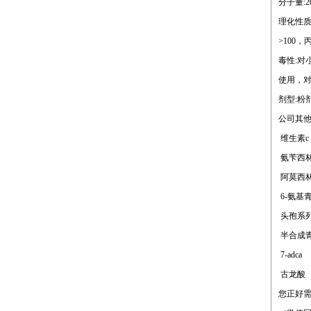
分子量:20
理化性质
>100
毒性:对小
使用，
剂型:粉
公司其
维生素c
氨苄西
阿莫西
6-氨基
头孢系
半合成
7-adca
古龙酸
您正好