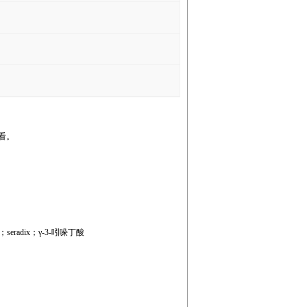
看。
u aa；seradix；γ-3-吲哚丁酸