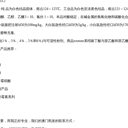
3.2
:纯 品为白色结晶固体，熔点124～125℃。工业品为白色至淡黄色结晶，熔点121～124
，丙酮、乙醇、乙醚3～10。氯仿 1～10。本品对酸稳定，在碱金属的氢氧化物和碳酸
鼠腹腔注射ld50为100mg/kg。大白鼠急性经口ld50为5g/kg，小白鼠急性经口ld50为1760
对蜜蜂无毒。
剂(1％，3％，4％，5％和6％)与可湿性粉剂。商品rootone系吲哚丁酸与萘乙酸和萘
他产品推荐：
林
林
青霉烷酸
列产品
青霉素系列
需要，而我正好专业，我们的澳门凯发的联系方式：