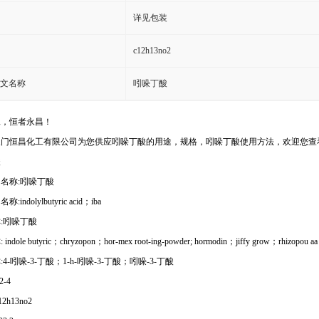
详见包装
c12h13no2
文名称
吲哚丁酸
工，恒者永昌！
天门恒昌化工有限公司为您供应吲哚丁酸的用途，规格，吲哚丁酸使用方法，欢迎您查
酸
名称:吲哚丁酸
indolylbutyric acid；iba
:吲哚丁酸
ndole butyric；chryzopon；hor-mex root-ing-powder; hormodin；jiffy grow；rhizopo
4-吲哚-3-丁酸；1-h-吲哚-3-丁酸；吲哚-3-丁酸
2-4
2h13no2