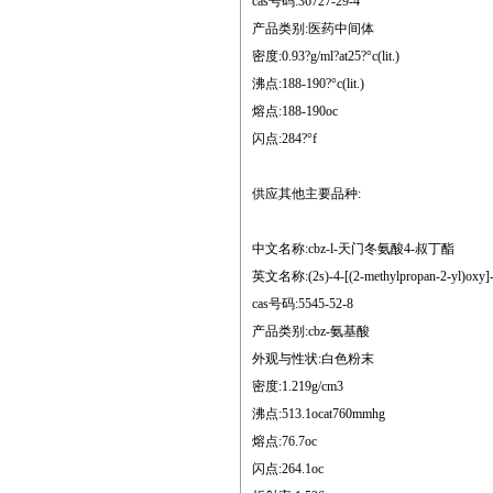
cas号码:36727-29-4
产品类别:医药中间体
密度:0.93?g/ml?at25?°c(lit.)
沸点:188-190?°c(lit.)
熔点:188-190oc
闪点:284?°f
供应其他主要品种:
中文名称:cbz-l-天门冬氨酸4-叔丁酯
英文名称:(2s)-4-[(2-methylpropan-2-yl)oxy]-4
cas号码:5545-52-8
产品类别:cbz-氨基酸
外观与性状:白色粉末
密度:1.219g/cm3
沸点:513.1ocat760mmhg
熔点:76.7oc
闪点:264.1oc