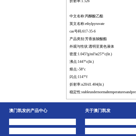
折射率:1.526
中文名称:丙酮酸乙酯
英文名称:ethylpyruvate
cas号码:617-35-6
产品类别:芳香族羧酸酯
外观与性状:透明至黄色液体
密度:1.045?g/ml?at25?°c(lit.)
沸点:144?°c(lit.)
熔点:-58°c
闪点:114?°f
折射率:n20/d1.404(lit.)
稳定性:stableundernormaltemperaturesandpres
澳门凯发的产品中心
关于澳门凯发
中间体
澳门凯发的简介
主打产品
公司动态