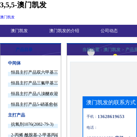
3,5,5-澳门凯发
澳门凯发
澳门凯发
澳门凯发的介绍
公司动态
产品目录
当前位置 :
澳门凯发
> 产品展
中间体
恒昌主打产品双六甲基三胺欢迎询价
恒昌主打产品三氟甲基三甲基硅烷欢迎询价
恒昌主打产品八溴醚欢迎询价
澳门凯发的联系方式
恒昌主打产品5-硝基愈创木酚钠欢迎询价
主打产品
13628619653
手机：
抗氧剂1076(2082-79-3)
电话：
2-丙烯 酰胺基-2-甲基丙磺酸(15214-89-8)