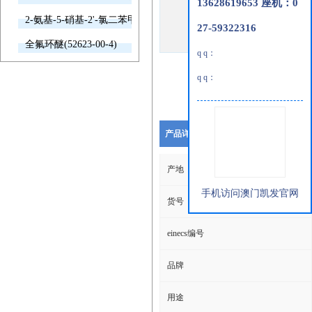
13628619653 座机：0
2-氨基-5-硝基-2'-氯二苯甲酮(2011-66-7)
27-59322316
全氟环醚(52623-00-4)
q q：
q q：
产品详细说明
产地
手机访问澳门凯发官网
货号
einecs编号
品牌
用途