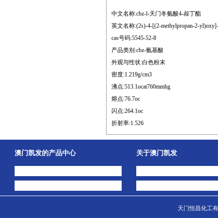
中文名称:cbz-l-天门冬氨酸4-叔丁酯
英文名称:(2s)-4-[(2-methylpropan-2-yl)oxy]-4
cas号码:5545-52-8
产品类别:cbz-氨基酸
外观与性状:白色粉末
密度:1.219g/cm3
沸点:513.1ocat760mmhg
熔点:76.7oc
闪点:264.1oc
折射率:1.526
澳门凯发的产品中心
关于澳门凯发
中间体
澳门凯发的简介
主打产品
公司动态
天门恒昌化工有限