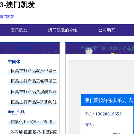
3-澳门凯发
澳门凯发
澳门凯发
澳门凯发的介绍
公司动态
产品目录
当前位置 :
澳门凯发
> 产品
中间体
恒昌主打产品双六甲基三胺欢迎询价
恒昌主打产品三氟甲基三甲基硅烷欢迎询价
恒昌主打产品八溴醚欢迎询价
澳门凯发的联系方式
恒昌主打产品5-硝基愈创木酚钠欢迎询价
主打产品
13628619653
手机：
抗氧剂1076(2082-79-3)
电话：
2-丙烯 酰胺基-2-甲基丙磺酸(15214-89-8)