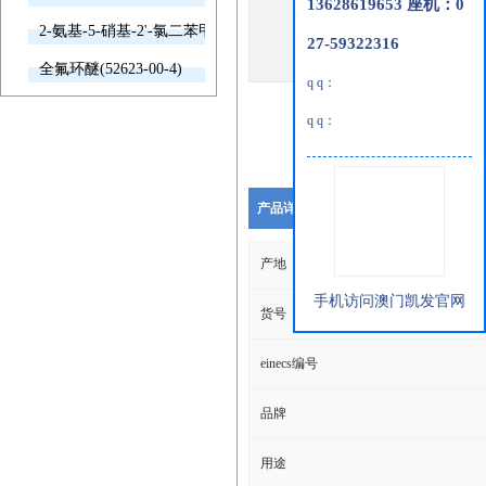
13628619653 座机：0
2-氨基-5-硝基-2'-氯二苯甲酮(2011-66-7)
27-59322316
全氟环醚(52623-00-4)
q q：
q q：
产品详细说明
产地
手机访问澳门凯发官网
货号
einecs编号
品牌
用途