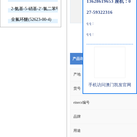
13628619653 座机：0
2-氨基-5-硝基-2'-氯二苯甲酮(2011-66-7)
27-59322316
全氟环醚(52623-00-4)
q q：
q q：
产品详细说明
产地
手机访问澳门凯发官网
货号
einecs编号
品牌
用途