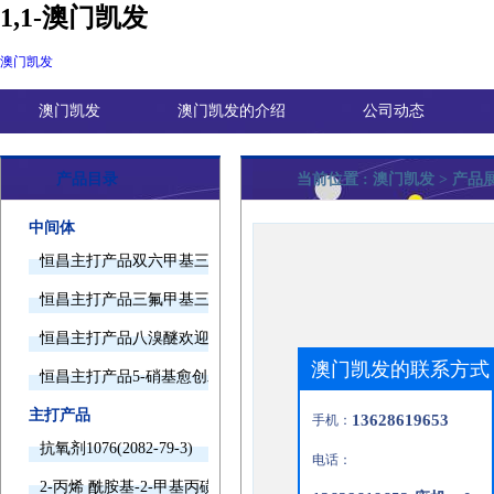
1,1-澳门凯发
澳门凯发
澳门凯发
澳门凯发的介绍
公司动态
产品目录
当前位置 :
澳门凯发
> 产品展
中间体
恒昌主打产品双六甲基三胺欢迎询价
恒昌主打产品三氟甲基三甲基硅烷欢迎询价
恒昌主打产品八溴醚欢迎询价
澳门凯发的联系方式
恒昌主打产品5-硝基愈创木酚钠欢迎询价
主打产品
13628619653
手机：
抗氧剂1076(2082-79-3)
电话：
2-丙烯 酰胺基-2-甲基丙磺酸(15214-89-8)