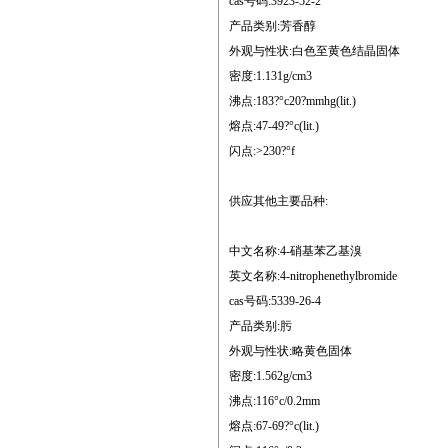
cas号码:3923-52-2
产品类别:芳香醇
外观与性状:白色至黄色结晶固体
密度:1.131g/cm3
沸点:183?°c20?mmhg(lit.)
熔点:47-49?°c(lit.)
闪点:>230?°f
供应其他主要品种:
中文名称:4-硝基苯乙基溴
英文名称:4-nitrophenethylbromide
cas号码:5339-26-4
产品类别:肟
外观与性状:略黄色固体
密度:1.562g/cm3
沸点:116°c/0.2mm
熔点:67-69?°c(lit.)