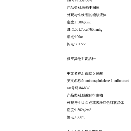
cas号码:551-68-8
产品类别:医药中间体
外观与性状:甜的糖浆液体
密度:1.589g/cm3
沸点:551.7ocat760mmhg
熔点:109oc
闪点:301.5oc
供应其他主要品种:
中文名称:1-萘胺-5-磺酸
英文名称:5-aminonaphthalene-1-sulfonicaci
cas号码:84-89-9
产品类别:羧酸的衍生物
外观与性状:白色或淡粉红色针状晶体
密度:1.502g/cm3
熔点:>300°c