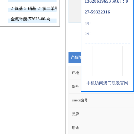
13628619653 座机：0
2-氨基-5-硝基-2'-氯二苯甲酮(2011-66-7)
27-59322316
全氟环醚(52623-00-4)
q q：
q q：
产品详细说明
产地
手机访问澳门凯发官网
货号
einecs编号
品牌
用途