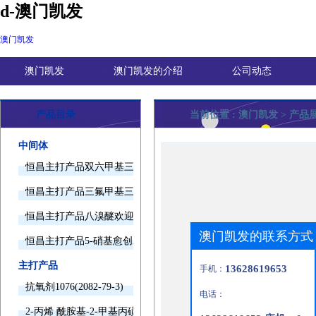
d-澳门凯发
澳门凯发
澳门凯发
澳门凯发的介绍
公司动态
产品目录
当前位置 :
澳门凯发
> 产品展
中间体
恒昌主打产品双六甲基三胺欢迎询价
恒昌主打产品三氟甲基三甲基硅烷欢迎询价
恒昌主打产品八溴醚欢迎询价
澳门凯发的联系方式
恒昌主打产品5-硝基愈创木酚钠欢迎询价
主打产品
13628619653
手机：
抗氧剂1076(2082-79-3)
电话：
2-丙烯 酰胺基-2-甲基丙磺酸(15214-89-8)