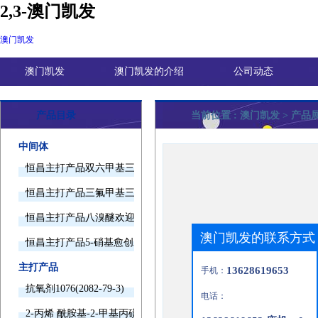
2,3-澳门凯发
澳门凯发
澳门凯发
澳门凯发的介绍
公司动态
产品目录
当前位置 :
澳门凯发
> 产品
中间体
恒昌主打产品双六甲基三胺欢迎询价
恒昌主打产品三氟甲基三甲基硅烷欢迎询价
恒昌主打产品八溴醚欢迎询价
澳门凯发的联系方式
恒昌主打产品5-硝基愈创木酚钠欢迎询价
主打产品
13628619653
手机：
抗氧剂1076(2082-79-3)
电话：
2-丙烯 酰胺基-2-甲基丙磺酸(15214-89-8)