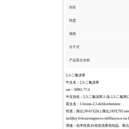
别名
纯度
规格
分子式
产品英文名称
2,3-二氯溴苯
中文名：2,3-二氯溴苯
cas：56961-77-4
中文别名：2,3-二氯溴苯;1-溴-2,3-二氯苯(二氯
英文名：1-bromo-2,3-dichlorobenzene
性质：熔点;58-61℃(lit.) 沸点;243℃765 mm hg(l
inchikey hvkczuvmqpuwsx-uhfffaoysa-n ca
用途：化学性质;白色至浅黄色结晶。熔点58-