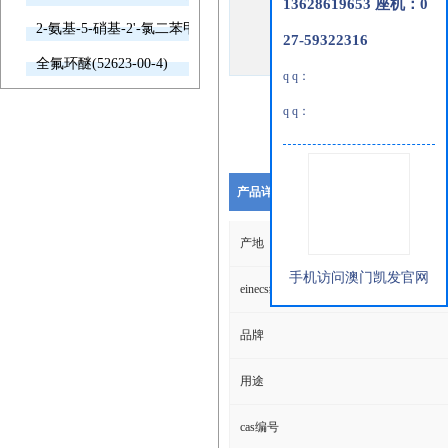
13628619653 座机：0
2-氨基-5-硝基-2'-氯二苯甲酮(2011-66-7)
27-59322316
全氟环醚(52623-00-4)
q q：
q q：
产品详细说明
产地
手机访问澳门凯发官网
einecs编号
品牌
用途
cas编号