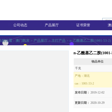
公司动态
产品展厅
证书荣誉
澳
当前位置 :
澳门凯发
> 产品展厅 >
主打产品
> n-乙酰基乙二胺(1001-53-2)
n-乙酰基乙二胺(1001-5
物品单位
询价
千克
产地：
湖北
cas：
1001-53-2
价
发布日期：
2019-12-02
更新日期：
2020-10-29
8)