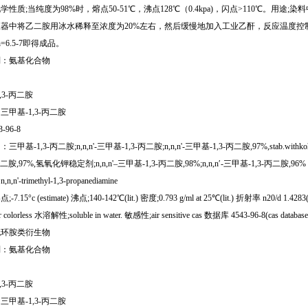
学性质;当纯度为98%时，熔点50-51℃，沸点128℃（0.4kpa)，闪点>110℃。用
器中将乙二胺用冰水稀释至浓度为20%左右，然后缓慢地加入工业乙酐，反应温度控制在
=6.5-7即得成品。
别：氨基化合物
,3-丙二胺
三甲基-1,3-丙二胺
3-96-8
基-1,3-丙二胺;n,n,n'-三甲基-1,3-丙二胺;n,n,n'-三甲基-1,3-丙二胺,97%,stab.withkoh;n,
丙二胺,97%,氢氧化钾稳定剂;n,n,n'–三甲基-1,3-丙二胺,98%;n,n,n′-三甲基-1,3-丙二胺,96% ;
n'-trimethyl-1,3-propanediamine
.15°c (estimate) 沸点;140-142℃(lit.) 密度;0.793 g/ml at 25℃(lit.) 折射率 n20/d 1.4283
 colorless 水溶解性;soluble in water. 敏感性;air sensitive cas 数据库 4543-96-8(cas database 
无环胺类衍生物
别：氨基化合物
,3-丙二胺
三甲基-1,3-丙二胺