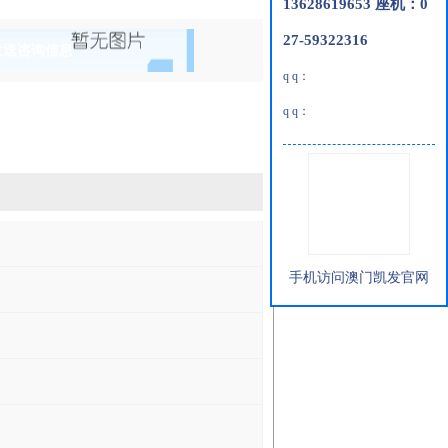
13628619653 座机：0
27-59322316
发送咨询信息
q q：
q q：
手机访问澳门凯发官网