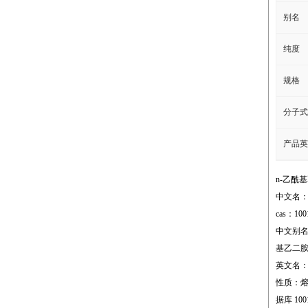
别名
纯度
规格
分子式
产品英
n-乙酰
中文名：
cas：100
中文别名：
基乙二
英文名：n-a
性质：熔点;50
据库 1001-