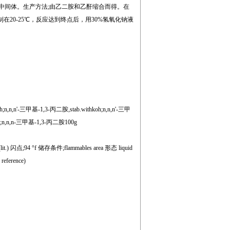
途;染料中间体。生产方法;由乙二胺和乙酐缩合而得。在
20-25℃，反应达到终点后，用30%氢氧化钠液
n,n'-三甲基-1,3-丙二胺,stab.withkoh;n,n,n'-三甲
n,n,n-三甲基-1,3-丙二胺100g
(lit.) 闪点;94 °f 储存条件;flammables area 形态 liquid
reference)