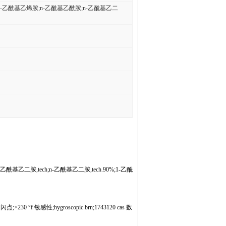
n-乙酰基乙烯胺;n-乙酰基乙酰胺;n-乙酰基乙二
二胺,tech;n-乙酰基乙二胺,tech.90%;1-乙酰
) 闪点;>230 °f 敏感性;hygroscopic brn;1743120 cas 数