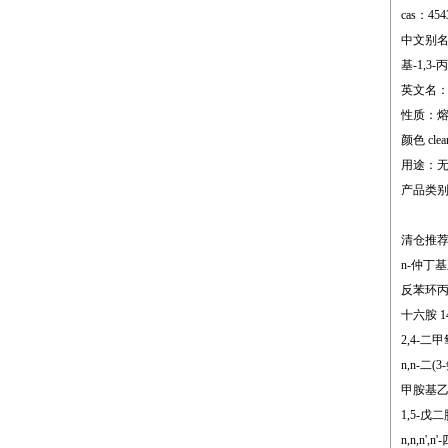
cas：454
中文别名：三甲
基-1,3-
英文名：n,n,
性质：熔点;-7
颜色 clear
用途：
产品类
清仓推
n-仲丁基正
反苯环丙胺
十六胺 14
2,4-二甲
n,n-二(
甲胺基乙氰 
1,5-戊二
n,n,n',