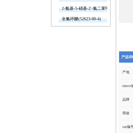
2-氨基-5-硝基-2'-氯二苯甲酮(2011-66-7
全氟环醚(52623-00-4)
产品详
产地
einec
品牌
用途
cas编