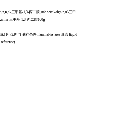
n,n'-三甲基-1,3-丙二胺,stab.withkoh;n,n,n'-三甲
n,n,n-三甲基-1,3-丙二胺100g
(lit.) 闪点;94 °f 储存条件;flammables area 形态 liquid
reference)