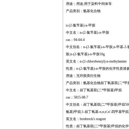
用途：用途;用于染料中间体等
产品类别：氨基化合物
n-(2-氯苄基)-n-甲胺
中文名：n-(2-氯苄基)-n-甲胺
cas：94-64-4
中文别名：n-(2-氯苄基)-n-甲胺;n-甲基-2-
胺;n-(2-氯苄基)-n-甲胺10g
英文名：n-(2-chlorobenzyl)-n-methylamine
性质：n-(2-氯苄基)-n-甲胺的化学性
用途：无环胺类衍生物
产品类别：氨基化合物叔丁氧基双(二*甲
中文名：叔丁氧基双(二*甲胺基)甲烷
cas：5815-08-7
中文别名：叔丁氧基双(二*甲胺基)甲烷500g;叔
氨基)甲烷;1-叔丁氧基-n,n,n',n'-四甲
英文名：bredereck's reagent
性质：叔丁氧基双(二*甲胺基)甲烷的化