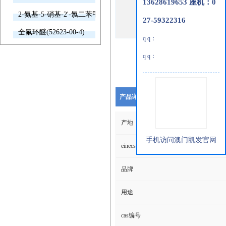
13628619653 座机：0
2-氨基-5-硝基-2'-氯二苯甲酮(2011-66-7)
27-59322316
全氟环醚(52623-00-4)
q q：
q q：
产品详细说明
产地
手机访问澳门凯发官网
einecs编号
品牌
用途
cas编号