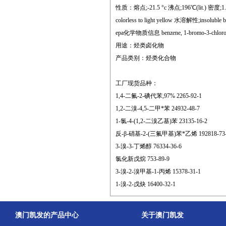
性质：熔点;-21.5 °c 沸点;196℃(lit.) 密度;1.63 
colorless to light yellow 水溶解性;insolubl
epa化学物质信息 benzene, 1-bromo-3-chloro-
用途：烃类卤化物
产品类别：烃类化合物
工厂现货品种：
1,4-二氟-2-碘代苯,97% 2265-92-1
1,2-二溴-4,5-二甲*苯 24932-48-7
1-氯-4-(1,2-二溴乙基)苯 23135-16-2
反-β-硝基-2-(三氟甲基)苯*乙烯 192818-73
3-溴-3-丁烯醇 76334-36-6
氯化新戊烷 753-89-9
3-溴-2-溴甲基-1-丙烯 15378-31-1
1-溴-2-戊炔 16400-32-1
澳门凯发的产品中心
关于澳门凯发