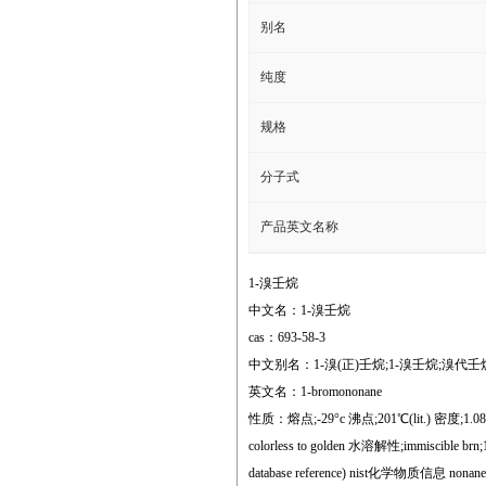
别名
纯度
规格
分子式
产品英文名称
1-溴壬烷
中文名：1-溴壬烷
cas：693-58-3
中文别名：1-溴(正)壬烷;1-溴壬烷;溴代壬
英文名：1-bromononane
性质：熔点;-29°c 沸点;201℃(lit.) 密度;1.084 g/
colorless to golden 水溶解性;immiscible brn;1
database reference) nist化学物质信息 nonane