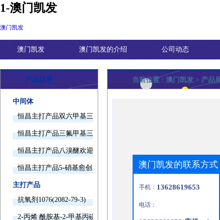
1-澳门凯发
澳门凯发
澳门凯发
澳门凯发的介绍
公司动态
产品目录
当前位置 :
澳门凯发
> 产品
中间体
恒昌主打产品双六甲基三胺欢迎询价
恒昌主打产品三氟甲基三甲基硅烷欢迎询价
恒昌主打产品八溴醚欢迎询价
澳门凯发的联系方式
恒昌主打产品5-硝基愈创木酚钠欢迎询价
主打产品
13628619653
手机：
抗氧剂1076(2082-79-3)
电话：
2-丙烯 酰胺基-2-甲基丙磺酸(15214-89-8)