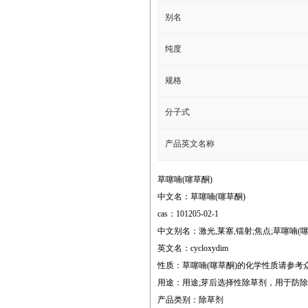
别名
纯度
规格
分子式
产品英文名称
草噻喃(噻草酮)
中文名：草噻喃(噻草酮)
cas：101205-02-1
中文别名：激光,莱塞,镭射;焦点;草噻喃(噻草酮)
英文名：cycloxydim
性质：草噻喃(噻草酮)的化学性质请参考
用途：用途;芽后选择性除草剂，用于防
产品类别：除草剂