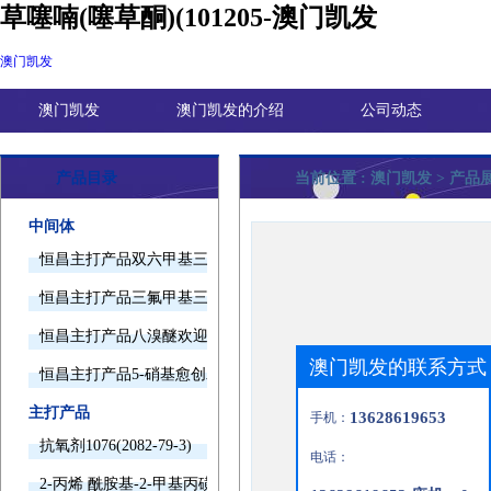
草噻喃(噻草酮)(101205-澳门凯发
澳门凯发
澳门凯发
澳门凯发的介绍
公司动态
产品目录
当前位置 :
澳门凯发
> 产品
中间体
恒昌主打产品双六甲基三胺欢迎询价
恒昌主打产品三氟甲基三甲基硅烷欢迎询价
恒昌主打产品八溴醚欢迎询价
澳门凯发的联系方式
恒昌主打产品5-硝基愈创木酚钠欢迎询价
主打产品
13628619653
手机：
抗氧剂1076(2082-79-3)
电话：
2-丙烯 酰胺基-2-甲基丙磺酸(15214-89-8)