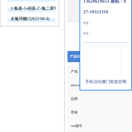
13628619653 座机：0
2-氨基-5-硝基-2'-氯二苯甲酮(2011-66-7)
27-59322316
全氟环醚(52623-00-4)
q q：
q q：
产品详细说明
产地
手机访问澳门凯发官网
einecs编号
品牌
用途
cas编号