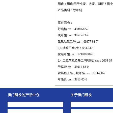
用途：用途;用于小麦、大麦、胡萝卜田
产品类别：除草剂
库存清仓：
野燕枯 cas：49866-87-7
呋草酮 cas：96525-23-4
氯氟吡氧乙酸 cas：69377-81-7
2,4-滴酸乙酯 cas：533-23-3
胺唑草酮 cas：129909-90-6
2,4-二氯苯氧乙酸二*甲胺盐 cas：2008-39-
苄草唑 cas：58011-68-0
农药播士隆，炔草隆 cas：3766-60-7
草除灵 cas：3813-05-6
澳门凯发的产品中心
关于澳门凯发
中间体
澳门凯发的简介
主打产品
公司动态