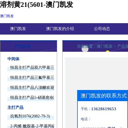
溶剂黄21(5601-澳门凯发
澳门凯发
澳门凯发
澳门凯发的介绍
公司动态
产品目录
当前位置 :
澳门凯发
> 产品
中间体
恒昌主打产品双六甲基三胺欢迎询价
恒昌主打产品三氟甲基三甲基硅烷欢迎询价
恒昌主打产品八溴醚欢迎询价
澳门凯发的联系方式
恒昌主打产品5-硝基愈创木酚钠欢迎询价
主打产品
13628619653
手机：
抗氧剂1076(2082-79-3)
电话：
2-丙烯 酰胺基-2-甲基丙磺酸(15214-89-8)