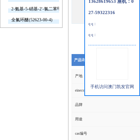
13628619653 座机：0
2-氨基-5-硝基-2'-氯二苯甲酮(2011-66-7)
27-59322316
全氟环醚(52623-00-4)
q q：
q q：
产品详细说明
产地
手机访问澳门凯发官网
einecs编号
品牌
用途
cas编号