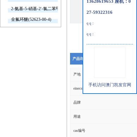
13628619653 座机：0
2-氨基-5-硝基-2'-氯二苯甲酮(2011-66-7)
27-59322316
全氟环醚(52623-00-4)
q q：
q q：
产品详细说明
产地
手机访问澳门凯发官网
einecs编号
品牌
用途
cas编号