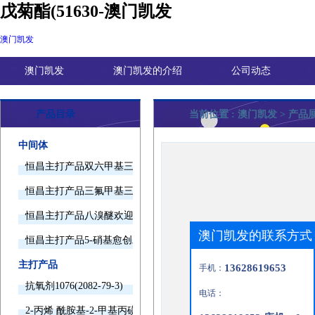
戊菊酯(51630-澳门凯发
澳门凯发
澳门凯发
澳门凯发的介绍
公司动态
产品目录
当前位置 :
澳门凯发
> 产品
中间体
恒昌主打产品双六甲基三胺欢迎询价
恒昌主打产品三氟甲基三甲基硅烷欢迎询价
恒昌主打产品八溴醚欢迎询价
澳门凯发的联系方式
恒昌主打产品5-硝基愈创木酚钠欢迎询价
主打产品
13628619653
手机：
抗氧剂1076(2082-79-3)
电话：
2-丙烯 酰胺基-2-甲基丙磺酸(15214-89-8)