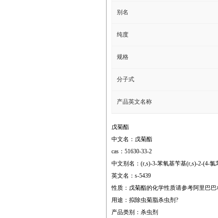
别名
纯度
规格
分子式
产品英文名称
戊菊酯
中文名：戊菊酯
cas：51630-33-2
中文别名：(r,s)-3-苯氧基苄基(r,s)-
英文名：s-5439
性质：戊菊酯的化学性质请参考阿里巴巴
用途：拟除虫菊脂杀虫剂?
产品类别：杀虫剂