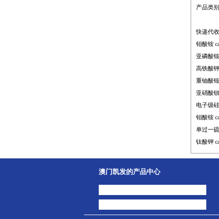
产品类
快递代
钼酸铵 ca
亚磷酸铵 
高铁酸钾 c
重铀酸铵 c
亚硝酸钡,一
电子级硅酸
钼酸铵 ca
单过一硫
钛酸钾 ca
澳门凯发的产品中心
中间体
主打产品