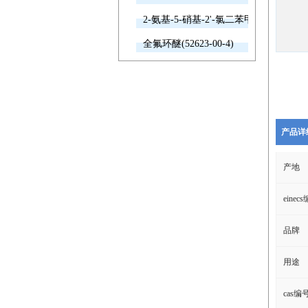
2-氨基-5-硝基-2'-氯二苯甲酮(2011-66-7
全氟环醚(52623-00-4)
产品详
产地
einec
品牌
用途
cas编