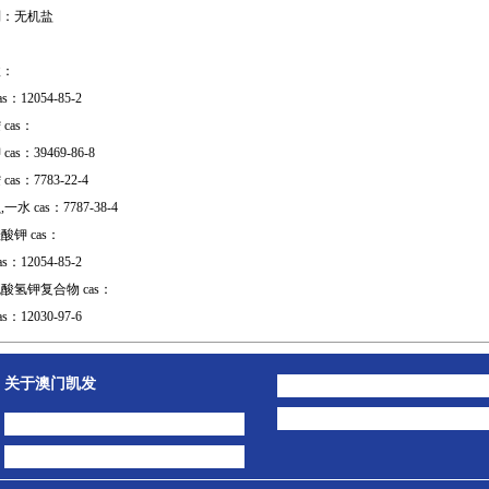
别：无机盐
收：
s：12054-85-2
cas：
as：39469-86-8
as：7783-22-4
水 cas：7787-38-4
钾 cas：
s：12054-85-2
酸氢钾复合物 cas：
s：12030-97-6
关于澳门凯发
澳门凯发的简介
公司动态