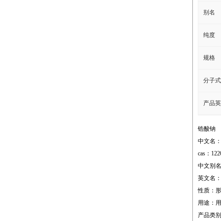
别名
纯度
规格
分子式
产品英
锆酸钠
中文名
cas：122
中文别名
英文名：sod
性质：形态 p
用途：用
产品类