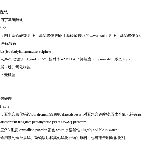
硫酸铵
：四丁基硫酸铵
2-88-0
：四丁基硫酸铵;四正丁基硫酸铵;四正丁基硫酸铵,50%w/waq.soln.;四正丁基硫酸铵,
丁基硫酸铵
tetrabutylammonium) sulphate
4℃ 密度;1.01 g/ml at 25℃ 折射率 n20/d 1.417 溶解度;fully miscible. 形态 liquid
金属（过）氧化物盐
别：无机盐
：鎢酸銨
1-93-9
水合氧化钨铵,puratronic|r,99.999%(metalsbasis);对五水合钨酸铵;五水合氧化钨铵,puratroni
nium tungstate pentahydrate (99.999%-w) puratrem
3 形态 crystalline powder 颜色 white 水溶解性;slightly soluble in water.
用途用做制造金属钨、磷钨酸铵和其他钨化合物的原料，也可用于制造催化剂。