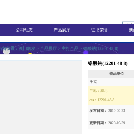
公司动态
产品展厅
证书荣誉
澳
当前位置 :
澳门凯发
> 产品展厅 >
主打产品
> 锆酸钠(12201-48-8)
锆酸钠(12201-48-8)
物品单位
询价
千克
产地：
湖北
cas：
12201-48-8
价
发布日期：
2019-09-23
更新日期：
2020-10-29
8)