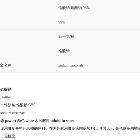
锆酸钠;锆酸钠,98%
99%
25千克/桶
锆酸钠
文名称
sodium zirconate
：锆酸钠
01-48-8
：锆酸钠;锆酸钠,98%
ium zirconate
owder 颜色 white 水溶解性;soluble in water.
途用做制备锆化合物的原料。在国外有用做高温陶瓷颜料(土耳其蓝)，白色皮革的鞣
别：无机盐