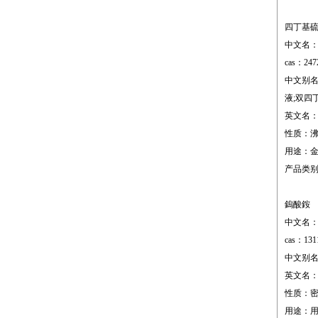
四丁基
中文名
cas：247
中文别名
液;双四
英文名：bis(
性质：沸点;8
用途：
产品类
鎢酸銨
中文名
cas：131
中文别名：五
英文名：ammo
性质：密度;2.
用途：