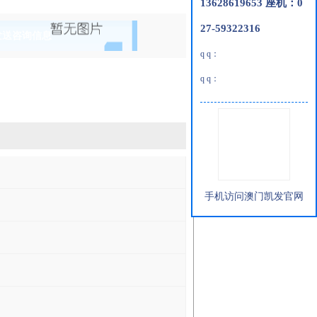
13628619653 座机：0
27-59322316
发送咨询信息
q q：
q q：
手机访问澳门凯发官网