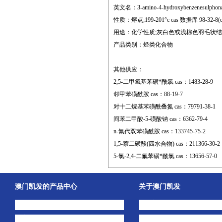
英文名：3-amino-4-hydroxybenzenesulphon
性质：熔点;199-201°c cas 数据库 98-32-8(cas d
用途：化学性质;灰白色或浅棕色羽毛状
产品类别：烃类化合物
其他供应：
2,5-二甲氧基苯磺*酰氯 cas：1483-28-9
邻甲苯磺酰胺 cas：88-19-7
对十二烷基苯磺酰叠氮 cas：79791-38-1
间苯二甲酸-5-磺酸钠 cas：6362-79-4
n-氟代双苯磺酰胺 cas：133745-75-2
1,5-萘二磺酸(四水合物) cas：211366-30-2
5-氯-2,4-二氟苯磺*酰氯 cas：13656-57-0
澳门凯发的产品中心
关于澳门凯发
中间体
澳门凯发的简介
主打产品
公司动态