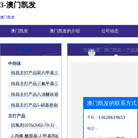
3-澳门凯发
澳门凯发
澳门凯发
澳门凯发的介绍
公司动态
产品目录
当前位置 :
澳门凯发
> 产品
中间体
恒昌主打产品双六甲基三胺欢迎询价
恒昌主打产品三氟甲基三甲基硅烷欢迎询价
恒昌主打产品八溴醚欢迎询价
澳门凯发的联系方式
恒昌主打产品5-硝基愈创木酚钠欢迎询价
主打产品
13628619653
手机：
抗氧剂1076(2082-79-3)
电话：
2-丙烯 酰胺基-2-甲基丙磺酸(15214-89-8)