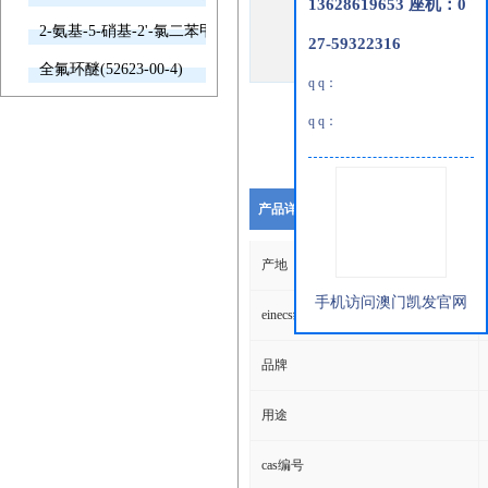
13628619653 座机：0
2-氨基-5-硝基-2'-氯二苯甲酮(2011-66-7)
27-59322316
全氟环醚(52623-00-4)
q q：
q q：
产品详细说明
产地
手机访问澳门凯发官网
einecs编号
品牌
用途
cas编号