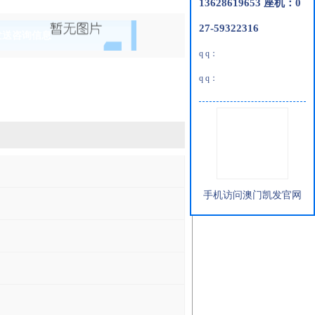
13628619653 座机：0
27-59322316
发送咨询信息
q q：
q q：
手机访问澳门凯发官网