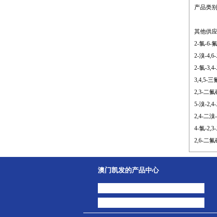
产品类
其他供
2-氯-6-
2-溴-4,
2-氯-3,
3,4,5-三
2,3-二氟
5-溴-2,
2,4-二溴
4-氯-2,
2,6-二氟
澳门凯发的产品中心
中间体
主打产品