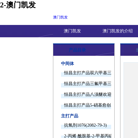
2-澳门凯发
澳门凯发
澳门凯发
澳门凯发的介绍
产品目录
中间体
恒昌主打产品双六甲基三胺欢迎询价
恒昌主打产品三氟甲基三甲基硅烷欢迎
恒昌主打产品八溴醚欢迎询价
恒昌主打产品5-硝基愈创木酚钠欢迎询
主打产品
抗氧剂1076(2082-79-3)
2-丙烯 酰胺基-2-甲基丙磺酸(15214-89-