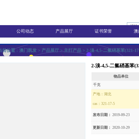
公司动态
产品展厅
证书荣誉
澳
当前位置 :
澳门凯发
> 产品展厅 >
主打产品
> 2-溴-4,5-二氟硝基苯(321-17-
2-溴-4,5-二氟硝基苯(321
物品单位
询价
千克
产地：
湖北
cas：
321-17-5
价
发布日期：
2019-09-23
更新日期：
2020-10-29
8)