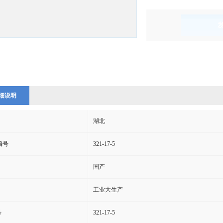
)
细说明
湖北
s编号
321-17-5
国产
工业大生产
号
321-17-5