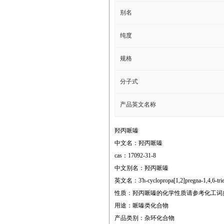
别名
纯度
规格
分子式
产品英文名称
羟丙哌嗪
中文名：羟丙哌嗪
cas：17092-31-8
中文别名：羟丙哌嗪
英文名：3'h-cyclopropa[1,2]pregna-1,4,6-trie
性质：羟丙哌嗪的化学性质请参考化工词
用途：哌嗪类化合物
产品类别：杂环化合物