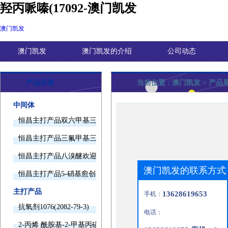
羟丙哌嗪(17092-澳门凯发
澳门凯发
澳门凯发
澳门凯发的介绍
公司动态
产品目录
当前位置 :
澳门凯发
> 产品
中间体
恒昌主打产品双六甲基三胺欢迎询价
恒昌主打产品三氟甲基三甲基硅烷欢迎询价
恒昌主打产品八溴醚欢迎询价
澳门凯发的联系方式
恒昌主打产品5-硝基愈创木酚钠欢迎询价
主打产品
13628619653
手机：
抗氧剂1076(2082-79-3)
电话：
2-丙烯 酰胺基-2-甲基丙磺酸(15214-89-8)