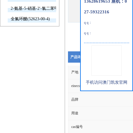
13628619653 座机：0
2-氨基-5-硝基-2'-氯二苯甲酮(2011-66-7)
27-59322316
全氟环醚(52623-00-4)
q q：
q q：
产品详细说明
产地
手机访问澳门凯发官网
einecs编号
品牌
用途
cas编号