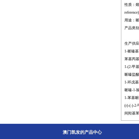
性质：熔点;32
reference)
用途：
产品类
生产供
1-哌嗪基丙
苯基丙基哌嗪
1-(2-甲
哌嗪盐酸盐
1-环戊基哌
哌嗪-1-羧
1-苯基哌嗪
(r)-(-)
间羟基苯基哌
澳门凯发的产品中心