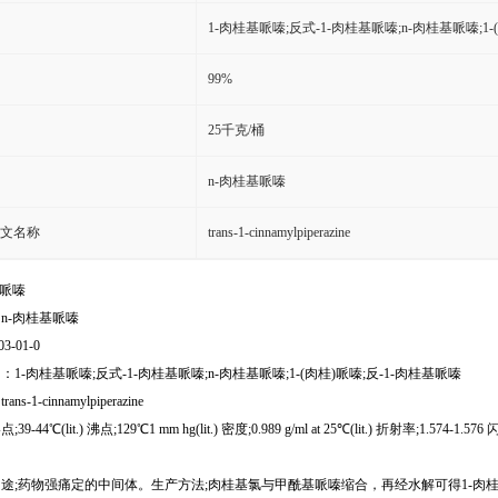
1-肉桂基哌嗪;反式-1-肉桂基哌嗪;n-肉桂基哌嗪;1-
99%
25千克/桶
n-肉桂基哌嗪
文名称
trans-1-cinnamylpiperazine
基哌嗪
n-肉桂基哌嗪
03-01-0
1-肉桂基哌嗪;反式-1-肉桂基哌嗪;n-肉桂基哌嗪;1-(肉桂)哌嗪;反-1-肉桂基哌嗪
s-1-cinnamylpiperazine
-44℃(lit.) 沸点;129℃1 mm hg(lit.) 密度;0.989 g/ml at 25℃(lit.) 折射率;1.574-1.576 闪点
途;药物强痛定的中间体。生产方法;肉桂基氯与甲酰基哌嗪缩合，再经水解可得1-肉