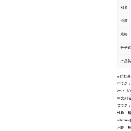
别名
纯度
规格
分子式
产品英
n-肉桂
中文名：
cas：189
中文别名：
英文名：tran
性质：熔点;39
reference)
用途：用