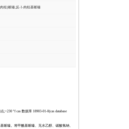
(肉桂)哌嗪;反-1-肉桂基哌嗪
;>230 °f cas 数据库 18903-01-0(cas database
桂基哌嗪。将甲酰基哌嗪、无水乙醇、碳酸氢钠、