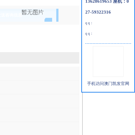
13628619653 座机：0
27-59322316
发送咨询信息
q q：
q q：
手机访问澳门凯发官网