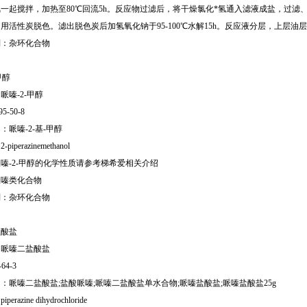
一起搅拌，加热至80℃回流5h。反应物过滤后，将干燥氯化*氢通入滤液成盐，过滤、干
用活性炭脱色。滤出脱色炭后加氢氧化钠于95-100℃水解15h。反应液分层，上层油层
别：杂环化合物
甲醇
哌嗪-2-甲醇
95-50-8
：哌嗪-2-基-甲醇
iperazinemethanol
嗪-2-甲醇的化学性质请参考梯希爱相关介绍
哌嗪类化合物
别：杂环化合物
盐酸盐
：哌嗪二盐酸盐
-64-3
：哌嗪二盐酸盐;盐酸哌嗪;哌嗪二盐酸盐单水合物;哌嗪盐酸盐;哌嗪盐酸盐25g
razine dihydrochloride