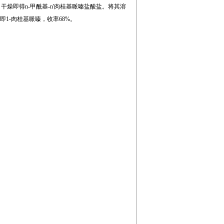
燥即得n-甲酰基-n'肉桂基哌嗪盐酸盐。将其溶
即1-肉桂基哌嗪，收率68%。