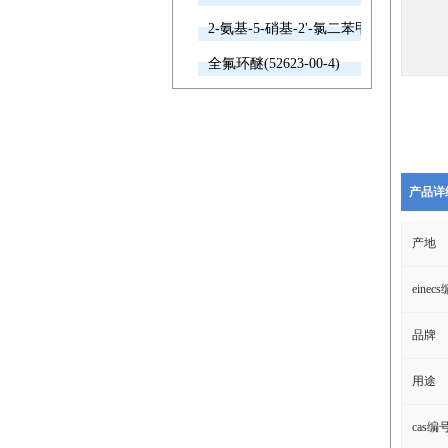
2-氨基-5-硝基-2'-氯二苯甲酮(2011-66-7
全氟环醚(52623-00-4)
产品详
产地
einec
品牌
用途
cas编