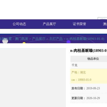
公司动态
产品展厅
证书荣誉
澳
当前位置 :
澳门凯发
> 产品展厅 >
主打产品
> n-肉桂基哌嗪(18903-01-0)
n-肉桂基哌嗪(18903-01
物品单位
询价
千克
产地：
湖北
cas：
18903-01-0
价
发布日期：
2019-09-23
更新日期：
2020-10-29
8)