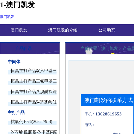
1-澳门凯发
澳门凯发
澳门凯发
澳门凯发的介绍
公司动态
产品目录
当前位置 :
澳门凯发
> 产品
中间体
恒昌主打产品双六甲基三胺欢迎询价
恒昌主打产品三氟甲基三甲基硅烷欢迎询价
恒昌主打产品八溴醚欢迎询价
澳门凯发的联系方式
恒昌主打产品5-硝基愈创木酚钠欢迎询价
主打产品
13628619653
手机：
抗氧剂1076(2082-79-3)
电话：
2-丙烯 酰胺基-2-甲基丙磺酸(15214-89-8)