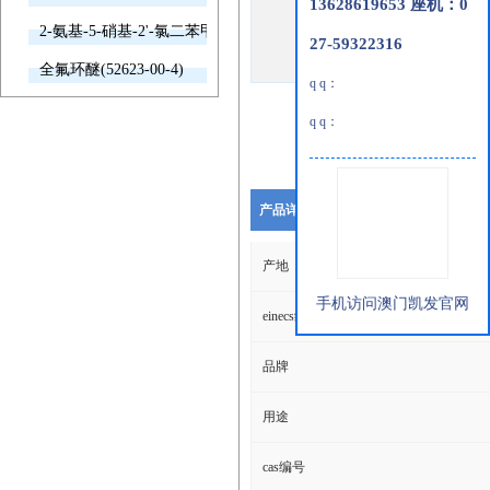
13628619653 座机：0
2-氨基-5-硝基-2'-氯二苯甲酮(2011-66-7)
27-59322316
全氟环醚(52623-00-4)
q q：
q q：
产品详细说明
产地
手机访问澳门凯发官网
einecs编号
品牌
用途
cas编号